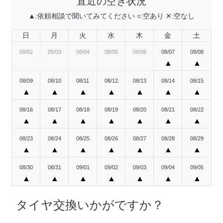
直近の空き状況
▲:
依頼相談で聞いてみてください
○:
空あり
✕:
空なし
日
月
火
水
木
金
土
08/02
08/03
08/04
08/05
08/06
08/07
08/08
▲
▲
08/09
08/10
08/11
08/12
08/13
08/14
08/15
▲
▲
▲
▲
▲
▲
▲
08/16
08/17
08/18
08/19
08/20
08/21
08/22
▲
▲
▲
▲
▲
▲
▲
08/23
08/24
08/25
08/26
08/27
08/28
08/29
▲
▲
▲
▲
▲
▲
▲
08/30
08/31
09/01
09/02
09/03
09/04
09/05
▲
▲
▲
▲
▲
▲
▲
タイヤ交換いかがですか？