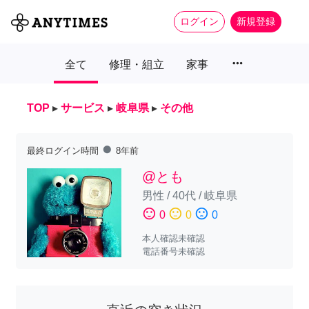
ログイン
新規登録
more_horiz
全て
修理・組立
家事
TOP
▸
サービス
▸
岐阜県
▸
その他
fiber_manual_record
最終ログイン時間
8年前
@とも
男性
/
40代
/
岐阜県
sentiment_satisfied
sentiment_neutral
sentiment_dissatisfied
0
0
0
本人確認未確認
電話番号未確認