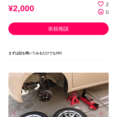
favorite_border
2
¥2,000
tag_faces
0
依頼相談
まずは話を聞いてみるだけでもOK!
arrow_back_ios
arrow_forward_ios
Previous
Next