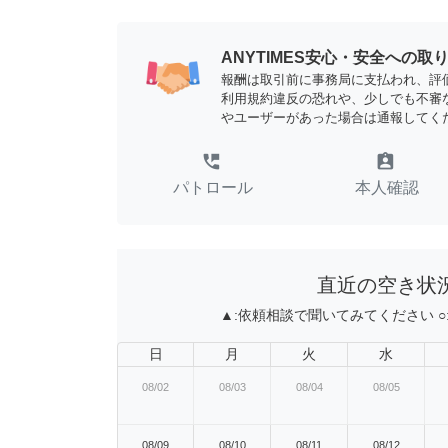
ANYTIMES安心・安全への取
報酬は取引前に事務局に支払われ、評
利用規約違反の恐れや、少しでも不審
やユーザーがあった場合は通報してく
perm_phone_msg
assignment_ind
パトロール
本人確認
直近の空き状
▲:
依頼相談で聞いてみてください
○
日
月
火
水
08/02
08/03
08/04
08/05
08/09
08/10
08/11
08/12