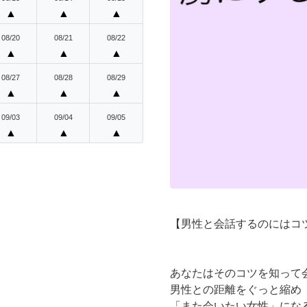
▲
▲
▲
08/20
08/21
08/22
▲
▲
▲
08/27
08/28
08/29
▲
▲
▲
09/03
09/04
09/05
▲
▲
▲
【男性と会話するのにはコ
あなたはそのコツを知って
男性との距離をぐっと縮め
「また会いたい女性」にな