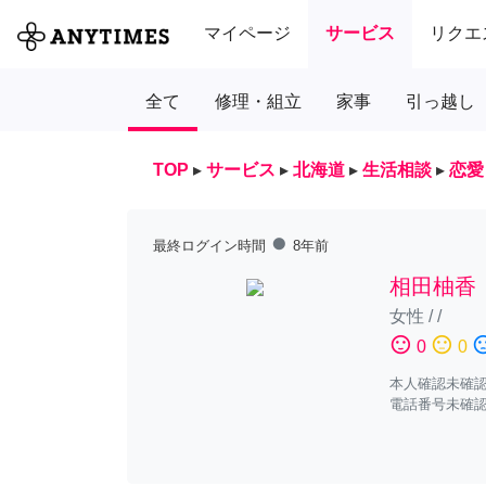
マイページ
サービス
リクエ
全て
修理・組立
家事
引っ越し
TOP
▸
サービス
▸
北海道
▸
生活相談
▸
恋愛
fiber_manual_record
最終ログイン時間
8年前
相田柚香
女性
/
/
sentiment_satisfied
sentiment_neutral
sentiment_diss
0
0
本人確認未確
電話番号未確