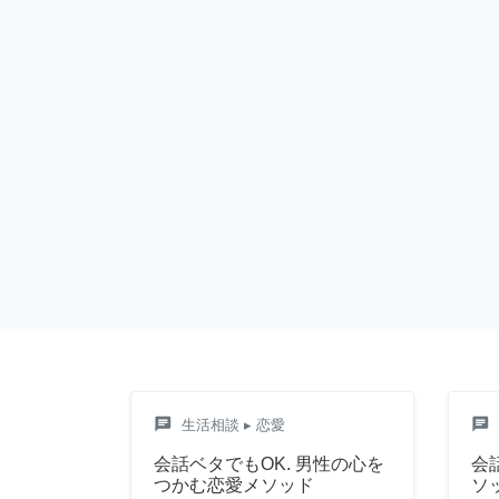
chat
chat
生活相談
▸ 恋愛
会話ベタでもOK. 男性の心を
会
つかむ恋愛メソッド
ソ