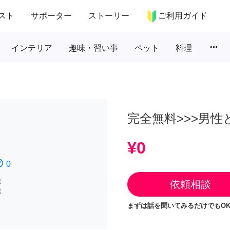
スト
サポーター
ストーリー
ご利用ガイド
more_horiz
インテリア
趣味・習い事
ペット
料理
完全無料>>>男
¥0
atisfied
0
認
依頼相談
認
まずは話を聞いてみるだけでもOK