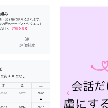
り組み
価・完了後に振り込まれます。
な内容のサービスやリクエスト
ださい。
詳細を見る
tag_faces
評価制度
況
:
空あり
✕:
空なし
木
金
土
arrow_back_ios
08/06
08/07
08/08
Previous
▲
08/13
08/14
08/15