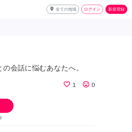
place
全ての地域
ログイン
新規登録
性との会話に悩むあなたへ。
favorite_border
tag_faces
1
0
!