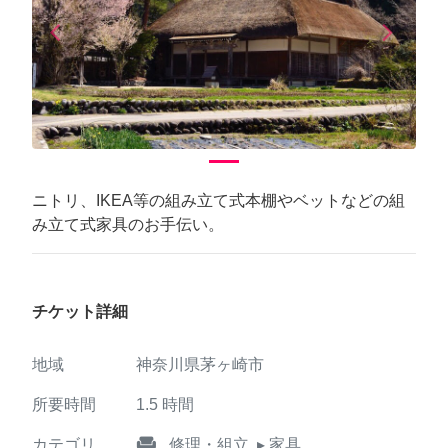
arrow_back_ios
arrow_forward_ios
Previous
Next
ニトリ、IKEA等の組み立て式本棚やベットなどの組
み立て式家具のお手伝い。
チケット詳細
地域
神奈川県茅ヶ崎市
所要時間
1.5
時間
weekend
カテゴリ
修理・組立
▸ 家具