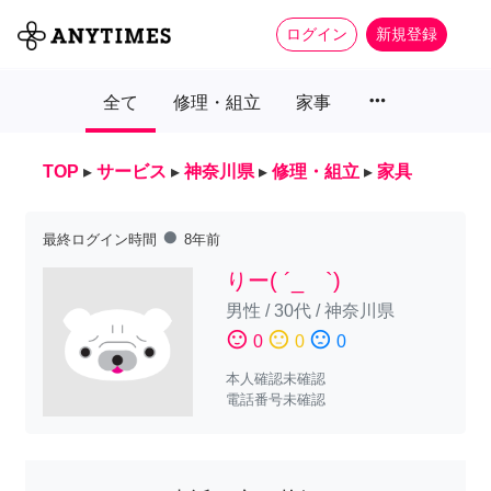
ログイン
新規登録
more_horiz
全て
修理・組立
家事
TOP
▸
サービス
▸
神奈川県
▸
修理・組立
▸
家具
fiber_manual_record
最終ログイン時間
8年前
りー( ´_ゝ`)
男性
/
30代
/
神奈川県
sentiment_satisfied
sentiment_neutral
sentiment_dissatisfied
0
0
0
本人確認未確認
電話番号未確認