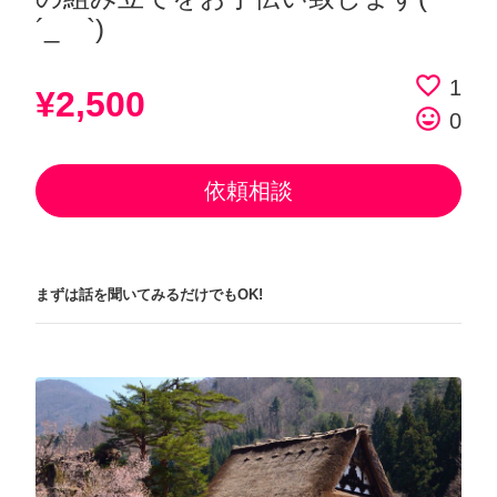
´_ゝ`)
favorite_border
1
¥2,500
tag_faces
0
依頼相談
まずは話を聞いてみるだけでもOK!