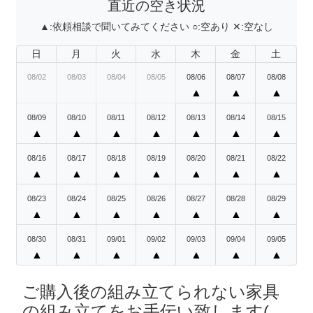
直近の空き状況
▲:
依頼相談で聞いてみてください
○:
空あり
✕:
空なし
日
月
火
水
木
金
土
08/02
08/03
08/04
08/05
08/06
08/07
08/08
▲
▲
▲
08/09
08/10
08/11
08/12
08/13
08/14
08/15
▲
▲
▲
▲
▲
▲
▲
08/16
08/17
08/18
08/19
08/20
08/21
08/22
▲
▲
▲
▲
▲
▲
▲
08/23
08/24
08/25
08/26
08/27
08/28
08/29
▲
▲
▲
▲
▲
▲
▲
08/30
08/31
09/01
09/02
09/03
09/04
09/05
▲
▲
▲
▲
▲
▲
▲
ご購入後の組み立てられない家具
の組み立てをお手伝い致します(