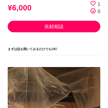
favorite_border
1
¥6,000
tag_faces
0
依頼相談
まずは話を聞いてみるだけでもOK!
arrow_back_ios
arrow_forward_ios
Previous
Next