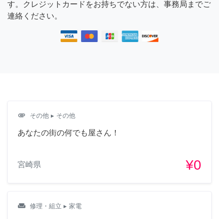
す。クレジットカードをお持ちでない方は、事務局までご
連絡ください。
attachment
その他
▸ その他
あなたの街の何でも屋さん！
¥0
宮崎県
weekend
修理・組立
▸ 家電