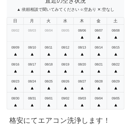
直近の空き状況
▲:
依頼相談で聞いてみてください
○:
空あり
✕:
空なし
日
月
火
水
木
金
土
08/02
08/03
08/04
08/05
08/06
08/07
08/08
▲
▲
▲
08/09
08/10
08/11
08/12
08/13
08/14
08/15
▲
▲
▲
▲
▲
▲
▲
08/16
08/17
08/18
08/19
08/20
08/21
08/22
▲
▲
▲
▲
▲
▲
▲
08/23
08/24
08/25
08/26
08/27
08/28
08/29
▲
▲
▲
▲
▲
▲
▲
08/30
08/31
09/01
09/02
09/03
09/04
09/05
▲
▲
▲
▲
▲
▲
▲
格安にてエアコン洗浄します！