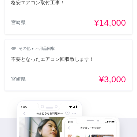
格安エアコン取付工事！
¥14,000
宮崎県
attachment
その他
▸ 不用品回収
不要となったエアコン回収致します！
¥3,000
宮崎県