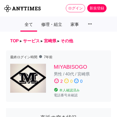
ログイン
新規登録
more_horiz
全て
修理・組立
家事
TOP
▸
サービス
▸
宮崎県
▸
その他
fiber_manual_record
最終ログイン時間
7年前
MIYABISOGO
男性
/
40代
/
宮崎県
sentiment_satisfied
sentiment_neutral
sentiment_dissatisfied
2
0
0
check_circle
本人確認済み
電話番号未確認