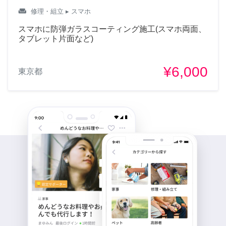
weekend
修理・組立
▸ スマホ
スマホに防弾ガラスコーティング施工(スマホ両面、
タブレット片面など)
¥6,000
東京都