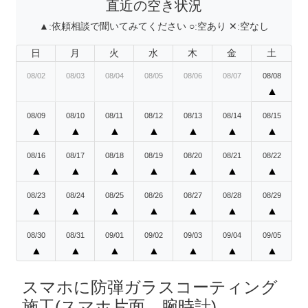
直近の空き状況
▲:
依頼相談で聞いてみてください
○:
空あり
✕:
空なし
日
月
火
水
木
金
土
08/02
08/03
08/04
08/05
08/06
08/07
08/08
▲
08/09
08/10
08/11
08/12
08/13
08/14
08/15
▲
▲
▲
▲
▲
▲
▲
08/16
08/17
08/18
08/19
08/20
08/21
08/22
▲
▲
▲
▲
▲
▲
▲
08/23
08/24
08/25
08/26
08/27
08/28
08/29
▲
▲
▲
▲
▲
▲
▲
08/30
08/31
09/01
09/02
09/03
09/04
09/05
▲
▲
▲
▲
▲
▲
▲
スマホに防弾ガラスコーティング
施工(スマホ片面、腕時計)