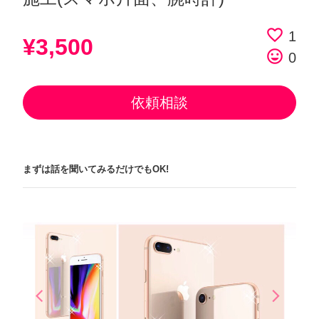
favorite_border
1
¥3,500
tag_faces
0
依頼相談
まずは話を聞いてみるだけでもOK!
arrow_back_ios
arrow_forward_ios
Previous
Next