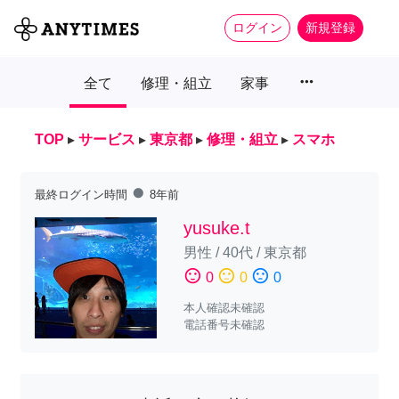
ログイン
新規登録
more_horiz
全て
修理・組立
家事
TOP
▸
サービス
▸
東京都
▸
修理・組立
▸
スマホ
fiber_manual_record
最終ログイン時間
8年前
yusuke.t
男性
/
40代
/
東京都
sentiment_satisfied
sentiment_neutral
sentiment_dissatisfied
0
0
0
本人確認未確認
電話番号未確認