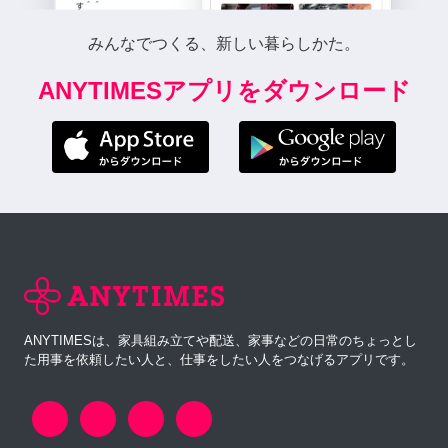
是非お願いしたいです 17日
みんなでつくる、新しい暮らしかた。
にお送りして27日までに送
り返して頂きたいです。
ANYTIMESアプリをダウンロード
8年前
元保育士ママ
とべん様 お札への筆耕との
こと、今までにお札を書く
という経験はありませんが
ご了承いただけますでしょ
うか？最前は尽くしたいと
ANYTIMESは、家具組み立てや配送、家事などの日常のちょっとし
思います。枚数や単価など
た用事を依頼したい人と、仕事をしたい人をつなげるアプリです。
は、また16日以降にまたご
相談できればと思います。