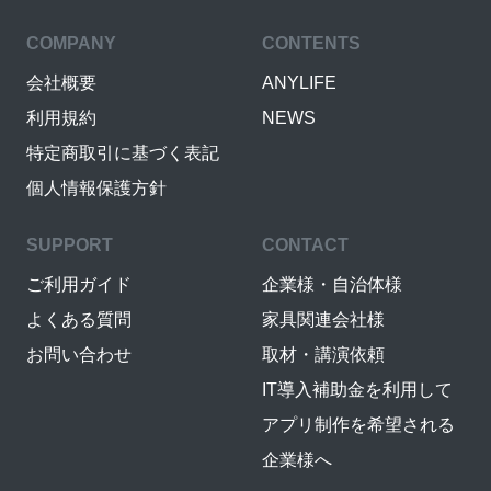
8年前
COMPANY
CONTENTS
とべん
会社概要
ANYLIFE
利用規約
NEWS
コメントのお返事をありが
とうございました！ 実はこ
特定商取引に基づく表記
れはお札への名前と心願成
個人情報保護方針
就、交通安全などと書くの
ですがよろしいですか？数
SUPPORT
CONTACT
はまだわからないのです
が、16日以降にはわかりま
ご利用ガイド
企業様・自治体様
す。 10枚以上に達していな
よくある質問
家具関連会社様
い可能性もありますが、そ
お問い合わせ
取材・講演依頼
の場合は単価を上げてお支
払いします
IT導入補助金を利用して
アプリ制作を希望される
8年前
企業様へ