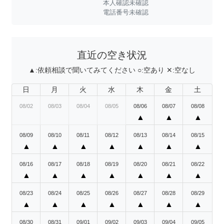
本人確認未確認
電話番号未確認
直近の空き状況
▲:
依頼相談で聞いてみてください
○:
空あり
✕:
空なし
日
月
火
水
木
金
土
08/02
08/03
08/04
08/05
08/06
08/07
08/08
▲
▲
▲
08/09
08/10
08/11
08/12
08/13
08/14
08/15
▲
▲
▲
▲
▲
▲
▲
08/16
08/17
08/18
08/19
08/20
08/21
08/22
▲
▲
▲
▲
▲
▲
▲
08/23
08/24
08/25
08/26
08/27
08/28
08/29
▲
▲
▲
▲
▲
▲
▲
08/30
08/31
09/01
09/02
09/03
09/04
09/05