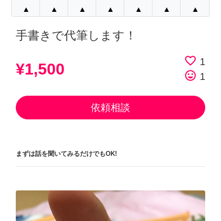
▲
▲
▲
▲
▲
▲
▲
手書きで代筆します！
favorite_border
1
¥1,500
tag_faces
1
依頼相談
まずは話を聞いてみるだけでもOK!