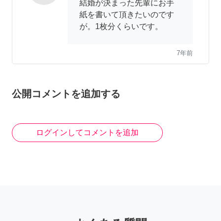
結婚が決まった先輩にお手
紙を書いて頂きたいのです
が。1枚分くらいです。
7年前
元保育士ママ
公開コメントを追加する
ちなみにどのようなご依頼
でしょうか？
ログインしてコメントを追加
7年前
66spitz
もう代筆はされてないです
かね？もしよろしければ、