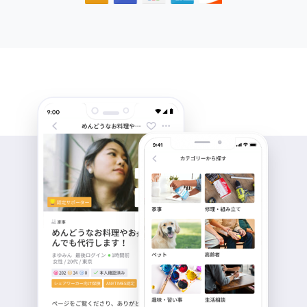
8年前
元保育士ママ
とべん様 お仕事依頼ありが
とうございます。 作業日数
の件、承知いたしました。
ちなみに、送料はおいくら
位を見込んだらよろしいで
しょうか。教えていただき
たいです。
8年前
とべん