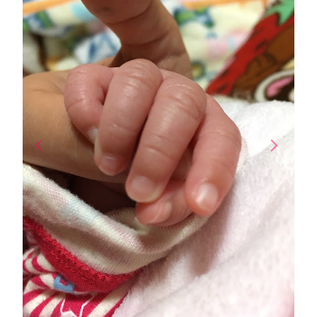
arrow_back_ios
arrow_forward_ios
Previous
Next