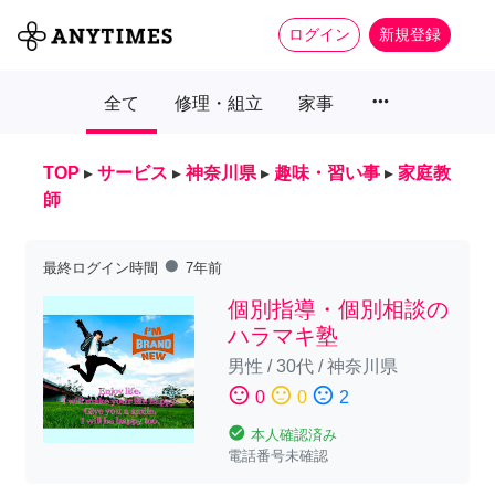
ログイン
新規登録
more_horiz
全て
修理・組立
家事
TOP
▸
サービス
▸
神奈川県
▸
趣味・習い事
▸
家庭教
師
fiber_manual_record
最終ログイン時間
7年前
個別指導・個別相談の
ハラマキ塾
男性
/
30代
/
神奈川県
sentiment_satisfied
sentiment_neutral
sentiment_dissatisfied
0
0
2
check_circle
本人確認済み
電話番号未確認