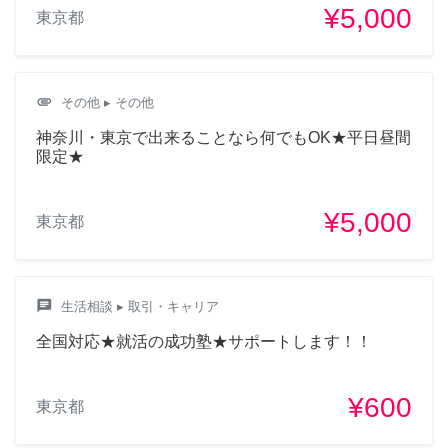
¥5,000
東京都
attachment
その他
▸ その他
神奈川・東京で出来ることなら何でもOK★平日昼間
限定★
¥5,000
東京都
chat
生活相談
▸ 取引・キャリア
全国対応★就活の成功塾★サポートします！！
¥600
東京都