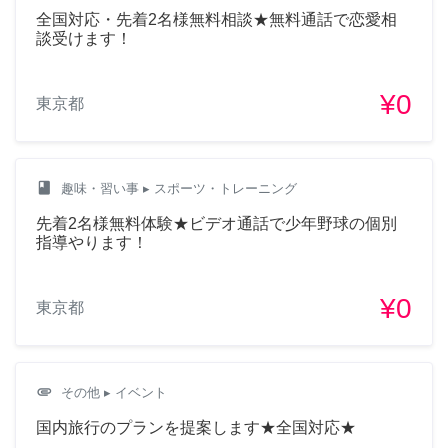
全国対応・先着2名様無料相談★無料通話で恋愛相
談受けます！
¥0
東京都
class
趣味・習い事
▸ スポーツ・トレーニング
先着2名様無料体験★ビデオ通話で少年野球の個別
指導やります！
¥0
東京都
attachment
その他
▸ イベント
国内旅行のプランを提案します★全国対応★