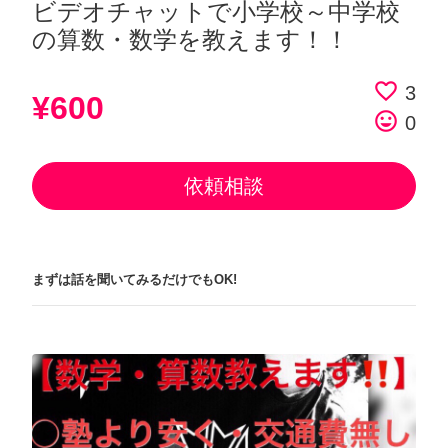
ビデオチャットで小学校～中学校
の算数・数学を教えます！！
favorite_border
3
¥600
tag_faces
0
依頼相談
まずは話を聞いてみるだけでもOK!