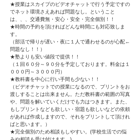
★授業はスカイプのビデオチャットで行う予定ですの
でネット環境さえあれば問題なし。ということ
は、、、交通費無・安心・安全・完全個別！！
★時間の予約を頂ければどんな時間にも対応致しま
す。
（部活で帰りが遅い・夜に１人で通わせるのが心配←
問題なし！！）
★塾よりも安い値段で提供！！
（１回６０分～９０分を予定しております。料金は１
０００円～３０００円）
★教科書を中心に行い手間も少ない！！
（ビデオチャットでの授業になるので、プリントをお
渡しすることは出来ません。ただ教科書の範囲の写真
や、問題を解いていくだけでも力はつきます。また、
もしプリントなども欲しい・宿題も欲しいなどの依頼
があれば作成しますので、それをプリントして頂けれ
ばと思います。）
★完全個別のため相談もしやすい。(学校生活での悩
みや相談も受け付けます。)