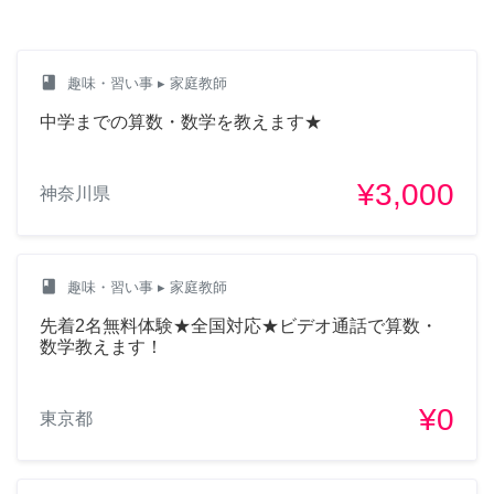
class
趣味・習い事
▸ 家庭教師
中学までの算数・数学を教えます★
¥3,000
神奈川県
class
趣味・習い事
▸ 家庭教師
先着2名無料体験★全国対応★ビデオ通話で算数・
数学教えます！
¥0
東京都