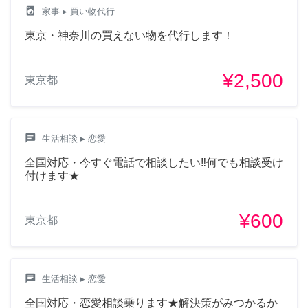
local_laundry_service
家事
▸ 買い物代行
東京・神奈川の買えない物を代行します！
¥2,500
東京都
chat
生活相談
▸ 恋愛
全国対応・今すぐ電話で相談したい‼︎何でも相談受け
付けます★
¥600
東京都
chat
生活相談
▸ 恋愛
全国対応・恋愛相談乗ります★解決策がみつかるか