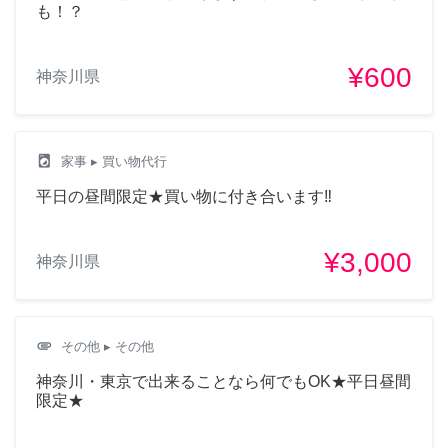
も！？
¥600
神奈川県
local_laundry_service
家事
▸ 買い物代行
平日の昼間限定★買い物に付き合います‼︎
¥3,000
神奈川県
attachment
その他
▸ その他
神奈川・東京で出来ることなら何でもOK★平日昼間
限定★