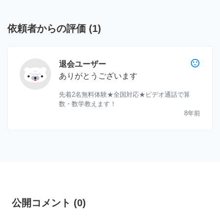
依頼者からの評価
(
1
)
sentiment_dissatisfied
退会ユーザー
ありがとうございます
先着2名無料体験★全国対応★ビデオ通話で算
数・数学教えます！
8年前
公開コメント
(
0
)