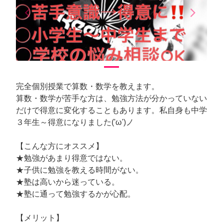
arrow_back_ios
arrow_forward_ios
Previous
Next
完全個別授業で算数・数学を教えます。
算数・数学が苦手な方は、勉強方法が分かっていない
だけで得意に変化することもあります。私自身も中学
３年生～得意になりました('ω')ノ
【こんな方にオススメ】
★勉強があまり得意ではない。
★子供に勉強を教える時間がない。
★塾は高いから迷っている。
★塾に通って勉強するかが心配。
【メリット】