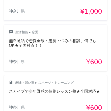
¥1,000
神奈川県
chat
生活相談
▸ 恋愛
無料通話で恋愛全般・愚痴・悩みの相談、何でも
OK★全国対応！！
¥600
神奈川県
class
趣味・習い事
▸ スポーツ・トレーニング
スカイプで少年野球の個別レッスン塾★全国対応★
¥600
神奈川県