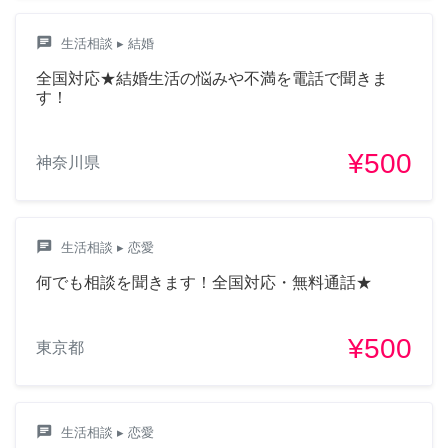
chat
生活相談
▸ 結婚
全国対応★結婚生活の悩みや不満を電話で聞きま
す！
¥500
神奈川県
chat
生活相談
▸ 恋愛
何でも相談を聞きます！全国対応・無料通話★
¥500
東京都
chat
生活相談
▸ 恋愛