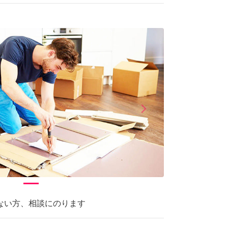
arrow_forward_ios
Next
ない方、相談にのります