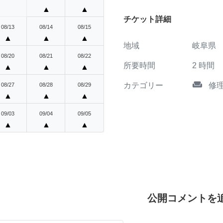
▲
▲
チケット詳細
08/13
08/14
08/15
▲
▲
▲
地域
岐阜県
08/20
08/21
08/22
所要時間
2
時間
▲
▲
▲
weekend
カテゴリー
修
08/27
08/28
08/29
▲
▲
▲
09/03
09/04
09/05
▲
▲
▲
公開コメントを