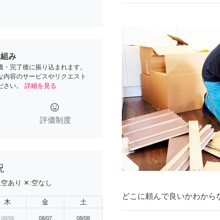
り組み
価・完了後に振り込まれます。
な内容のサービスやリクエスト
ださい。
詳細を見る
arrow_back_ios
tag_faces
Previous
評価制度
況
:
空あり
✕:
空なし
どこに頼んで良いかわから
木
金
土
08/06
08/07
08/08