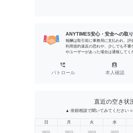
ANYTIMES安心・安全への取
報酬は取引前に事務局に支払われ、評
利用規約違反の恐れや、少しでも不審
やユーザーがあった場合は通報してく
perm_phone_msg
assignment_ind
パトロール
本人確認
直近の空き状
▲:
依頼相談で聞いてみてください
○
日
月
火
水
08/02
08/03
08/04
08/05