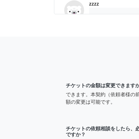
zzzz
土日であれば引き
月1日です。
ひなさく
はじめまして！瑞穂
ッド、デスク、テレ
チケットの金額は変更できます
頼を検討させて頂
できます。本契約（依頼者様の
家具1点に付きお礼は
額の変更は可能です。
ょうか。
チケットの依頼相談をしたら、
ですか？