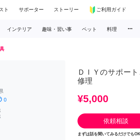
スト
サポーター
ストーリー
ご利用ガイド
more_horiz
インテリア
趣味・習い事
ペット
料理
具
ＤＩＹのサポート
修理
県
¥5,000
atisfied
0
認
認
依頼相談
まずは話を聞いてみるだけでもOK