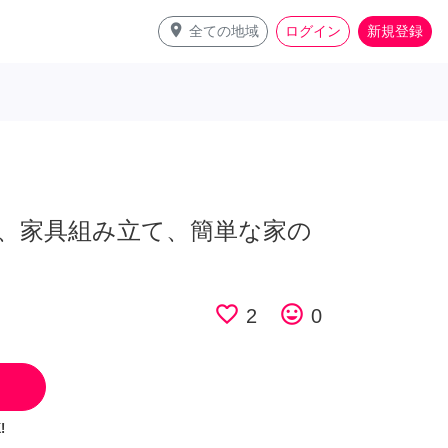
place
全ての地域
ログイン
新規登録
、家具組み立て、簡単な家の
favorite_border
tag_faces
2
0
!