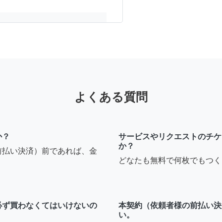
受け出来ます。近日だと3
6年前
よくある質問
市穂積にてIKEA家具(ベ
ビ台の3点)の組み立の依
か？
サービスやリクエストのチケ
か？
いております。ちなみに、
前払い決済）前であれば、金
5,000円(交通費別)でし
どなたも無料で何枚でもつく
6年前
必ず買わなくてはいけないの
本契約（依頼者様の前払い決
い。