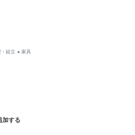
理・組立
▸ 家具
追加する