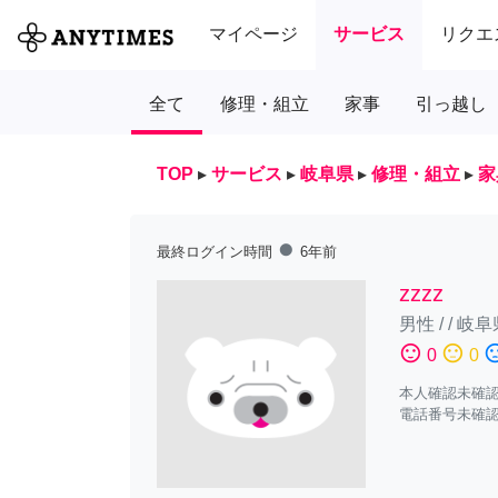
マイページ
サービス
リクエ
全て
修理・組立
家事
引っ越し
TOP
▸
サービス
▸
岐阜県
▸
修理・組立
▸
家
fiber_manual_record
最終ログイン時間
6年前
zzzz
男性
/
/
岐阜
sentiment_satisfied
sentiment_neutral
sentiment_diss
0
0
本人確認未確
電話番号未確