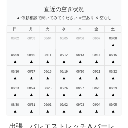
直近の空き状況
▲:
依頼相談で聞いてみてください
○:
空あり
✕:
空なし
日
月
火
水
木
金
土
08/02
08/03
08/04
08/05
08/06
08/07
08/08
▲
08/09
08/10
08/11
08/12
08/13
08/14
08/15
▲
▲
▲
▲
▲
▲
▲
08/16
08/17
08/18
08/19
08/20
08/21
08/22
▲
▲
▲
▲
▲
▲
▲
08/23
08/24
08/25
08/26
08/27
08/28
08/29
▲
▲
▲
▲
▲
▲
▲
08/30
08/31
09/01
09/02
09/03
09/04
09/05
▲
▲
▲
▲
▲
▲
▲
出張 バレエストレッチ＆バーレ