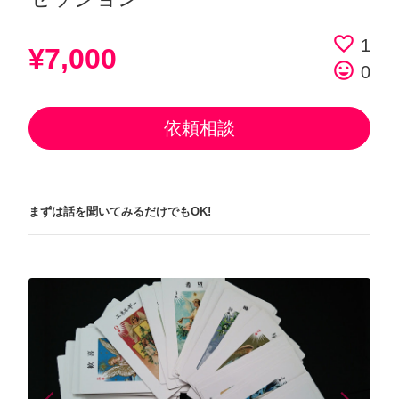
favorite_border
1
¥7,000
tag_faces
0
依頼相談
まずは話を聞いてみるだけでもOK!