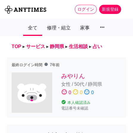
ログイン
新規登録
more_horiz
全て
修理・組立
家事
TOP
▸
サービス
▸
静岡県
▸
生活相談
▸
占い
fiber_manual_record
最終ログイン時間
7年前
みやりん
女性
/
50代
/
静岡県
sentiment_satisfied
sentiment_neutral
sentiment_dissatisfied
0
0
0
check_circle
本人確認済み
電話番号未確認