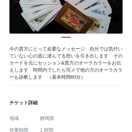
arrow_back_ios
arrow_forward_ios
Previous
Next
今の貴方にとって必要なメッセージ 自分では気付い
ていない心の底に潜んでる想いを引き出します その
カードを元にセッション&貴方のオーラカラーをお伝
えします 時間内でしたら写メで他の方のオーラカラ
ーも診断します （基本時間60分）
チケット詳細
地域
静岡県
所要時間
1
時間