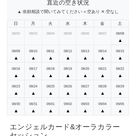
直近の空き状況
▲:
依頼相談で聞いてみてください
○:
空あり
✕:
空なし
日
月
火
水
木
金
土
08/02
08/03
08/04
08/05
08/06
08/07
08/08
▲
08/09
08/10
08/11
08/12
08/13
08/14
08/15
▲
▲
▲
▲
▲
▲
▲
08/16
08/17
08/18
08/19
08/20
08/21
08/22
▲
▲
▲
▲
▲
▲
▲
08/23
08/24
08/25
08/26
08/27
08/28
08/29
▲
▲
▲
▲
▲
▲
▲
08/30
08/31
09/01
09/02
09/03
09/04
09/05
▲
▲
▲
▲
▲
▲
▲
エンジェルカード&オーラカラー
セッション