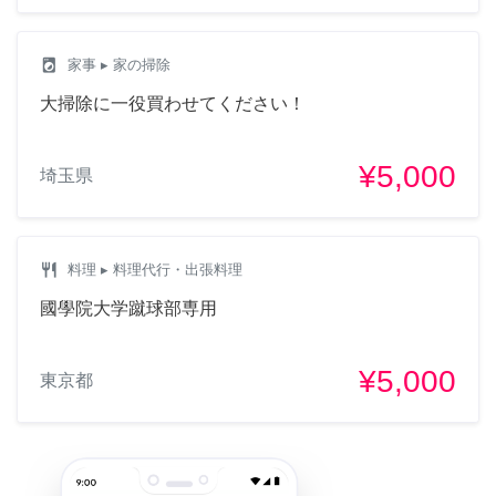
local_laundry_service
家事
▸ 家の掃除
大掃除に一役買わせてください！
¥5,000
埼玉県
restaurant
料理
▸ 料理代行・出張料理
國學院大学蹴球部専用
¥5,000
東京都