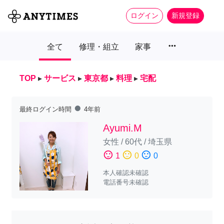
ログイン
新規登録
more_horiz
全て
修理・組立
家事
TOP
▸
サービス
▸
東京都
▸
料理
▸
宅配
fiber_manual_record
最終ログイン時間
4年前
Ayumi.M
女性
/
60代
/
埼玉県
sentiment_satisfied
sentiment_neutral
sentiment_dissatisfied
1
0
0
本人確認未確認
電話番号未確認