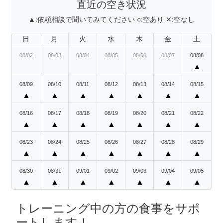
直近の空き状況
▲:
依頼相談で聞いてみてください
○:
空あり
✕:
空なし
日
月
火
水
木
金
土
08/02
08/03
08/04
08/05
08/06
08/07
08/08
▲
08/09
08/10
08/11
08/12
08/13
08/14
08/15
▲
▲
▲
▲
▲
▲
▲
08/16
08/17
08/18
08/19
08/20
08/21
08/22
▲
▲
▲
▲
▲
▲
▲
08/23
08/24
08/25
08/26
08/27
08/28
08/29
▲
▲
▲
▲
▲
▲
▲
08/30
08/31
09/01
09/02
09/03
09/04
09/05
▲
▲
▲
▲
▲
▲
▲
トレーニング中の方の食事をサポ
ートします！