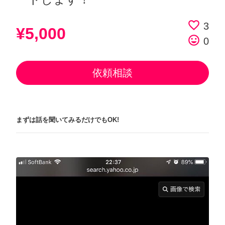
favorite_border
3
¥5,000
tag_faces
0
依頼相談
まずは話を聞いてみるだけでもOK!