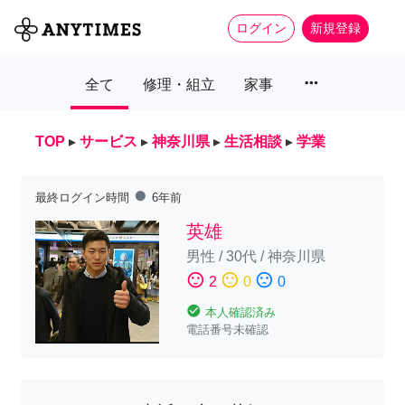
ログイン
新規登録
more_horiz
全て
修理・組立
家事
TOP
▸
サービス
▸
神奈川県
▸
生活相談
▸
学業
fiber_manual_record
最終ログイン時間
6年前
英雄
男性
/
30代
/
神奈川県
sentiment_satisfied
sentiment_neutral
sentiment_dissatisfied
2
0
0
check_circle
本人確認済み
電話番号未確認