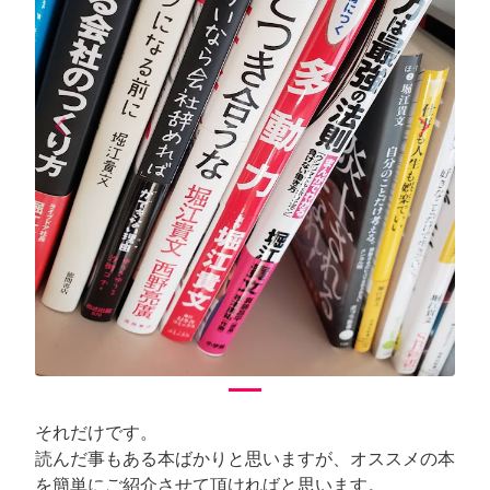
arrow_back_ios
arrow_forward_ios
Previous
Next
それだけです。
読んだ事もある本ばかりと思いますが、オススメの本
を簡単にご紹介させて頂ければと思います。