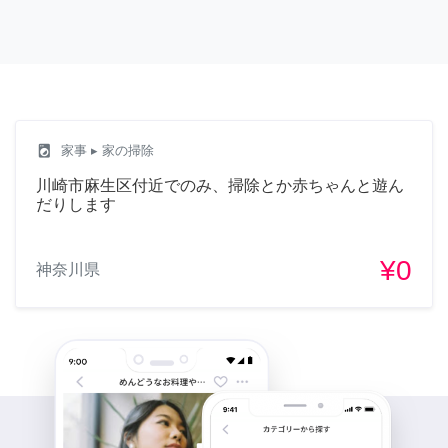
local_laundry_service
家事
▸ 家の掃除
川崎市麻生区付近でのみ、掃除とか赤ちゃんと遊ん
だりします
¥0
神奈川県