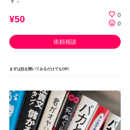
favorite_border
0
¥50
tag_faces
0
依頼相談
まずは話を聞いてみるだけでもOK!