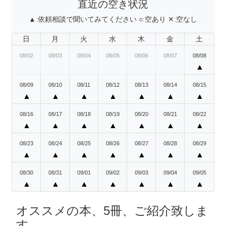
直近の空き状況
▲:
依頼相談で聞いてみてください
○:
空あり
✕:
空なし
日
月
火
水
木
金
土
08/02
08/03
08/04
08/05
08/06
08/07
08/08
▲
08/09
08/10
08/11
08/12
08/13
08/14
08/15
▲
▲
▲
▲
▲
▲
▲
08/16
08/17
08/18
08/19
08/20
08/21
08/22
▲
▲
▲
▲
▲
▲
▲
08/23
08/24
08/25
08/26
08/27
08/28
08/29
▲
▲
▲
▲
▲
▲
▲
08/30
08/31
09/01
09/02
09/03
09/04
09/05
▲
▲
▲
▲
▲
▲
▲
オススメの本、5冊、ご紹介致しま
す。