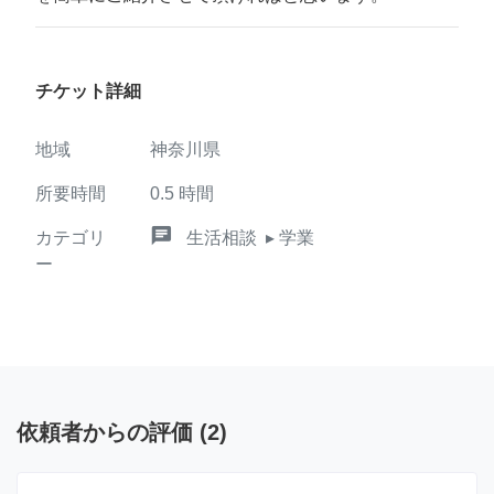
チケット詳細
地域
神奈川県
所要時間
0.5
時間
chat
カテゴリ
生活相談
▸ 学業
ー
依頼者からの評価
(
2
)