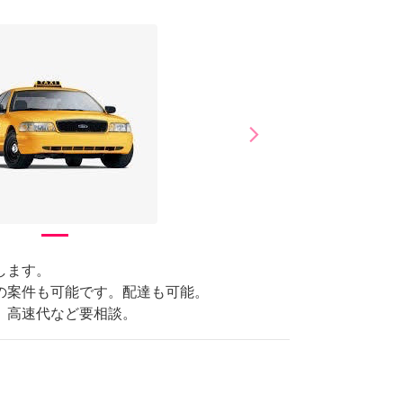
arrow_forward_ios
Next
します。
の案件も可能です。配達も可能。
、高速代など要相談。