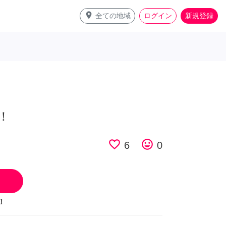
place
全ての地域
ログイン
新規登録
！
favorite_border
tag_faces
6
0
!