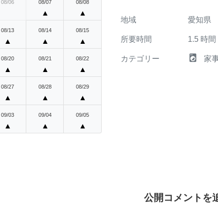
08/06
08/07
08/08
▲
▲
地域
愛知県
08/13
08/14
08/15
所要時間
1.5
時間
▲
▲
▲
local_laundry_service
カテゴリー
家
08/20
08/21
08/22
▲
▲
▲
08/27
08/28
08/29
▲
▲
▲
09/03
09/04
09/05
▲
▲
▲
公開コメントを