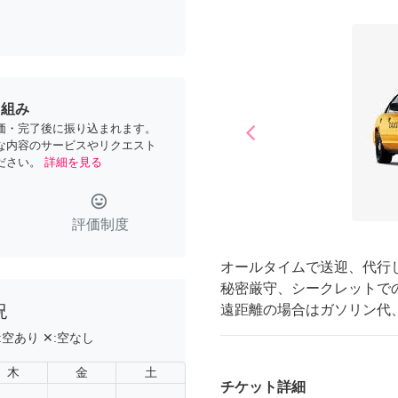
り組み
価・完了後に振り込まれます。
arrow_back_ios
Previous
な内容のサービスやリクエスト
ださい。
詳細を見る
tag_faces
評価制度
オールタイムで送迎、代行
秘密厳守、シークレットで
況
遠距離の場合はガソリン代
:
空あり
✕:
空なし
木
金
土
チケット詳細