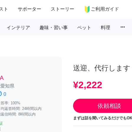
スト
サポーター
ストーリー
ご利用ガイド
more_horiz
インテリア
趣味・習い事
ペット
料理
送迎、代行します
A
¥2,222
/
愛知県
atisfied
0
率: 100%
依頼相談
均返答時間: 24時間以内
返信時間: 8時間以内
まずは話を聞いてみるだけでもOK
証
認