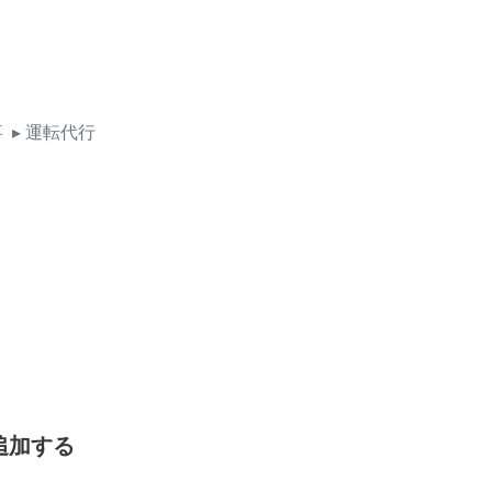
事
▸ 運転代行
追加する