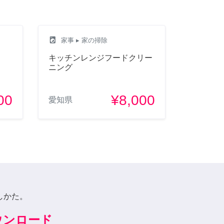
local_laundry_service
家事
▸ 家の掃除
キッチンレンジフードクリー
ニング
00
¥8,000
愛知県
しかた。
ダウンロード