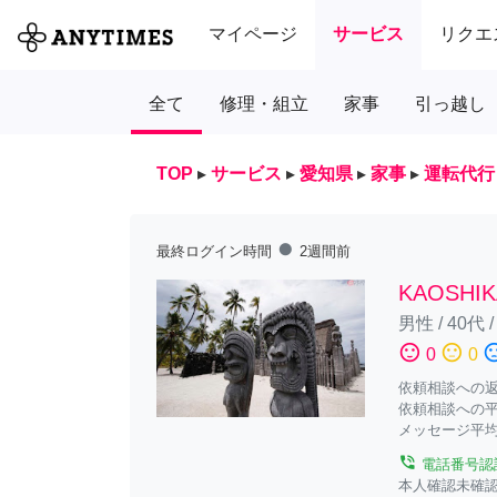
マイページ
サービス
リクエ
全て
修理・組立
家事
引っ越し
TOP
▸
サービス
▸
愛知県
▸
家事
▸
運転代行
fiber_manual_record
最終ログイン時間
2週間前
KAOSHIK
男性
/
40代
sentiment_satisfied
sentiment_neutral
sentiment_diss
0
0
依頼相談への返答
依頼相談への平
メッセージ平均
phone_in_talk
電話番号認
本人確認未確