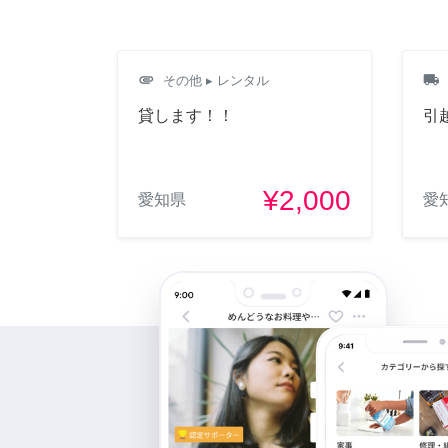
attachment
local_shipping
その他
▸ レンタル
貸します！！
引
¥2,000
愛知県
愛