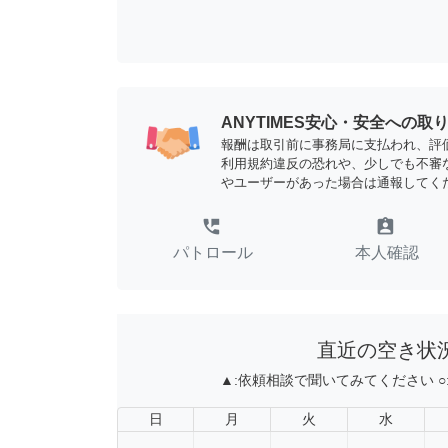
ANYTIMES安心・安全への取
報酬は取引前に事務局に支払われ、評
利用規約違反の恐れや、少しでも不審
やユーザーがあった場合は通報してく
perm_phone_msg
assignment_ind
パトロール
本人確認
直近の空き状
▲:
依頼相談で聞いてみてください
○
日
月
火
水