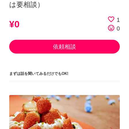
は要相談）
favorite_border
1
¥0
tag_faces
0
依頼相談
まずは話を聞いてみるだけでもOK!