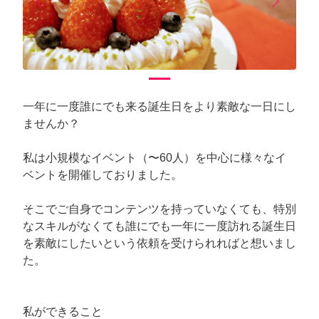
arrow_back_ios
arrow_forward_ios
Previous
Next
一年に一度誰にでも来る誕生日をより素敵な一日にし
ませんか？
私は小規模なイベント（〜60人）を中心に様々なイ
ベントを開催しておりました。
そこでご自身でコンテンツを持っていなくても、特別
なスキルがなくても誰にでも一年に一度訪れる誕生日
を素敵にしたいという依頼を受けられればと想いまし
た。
私ができること