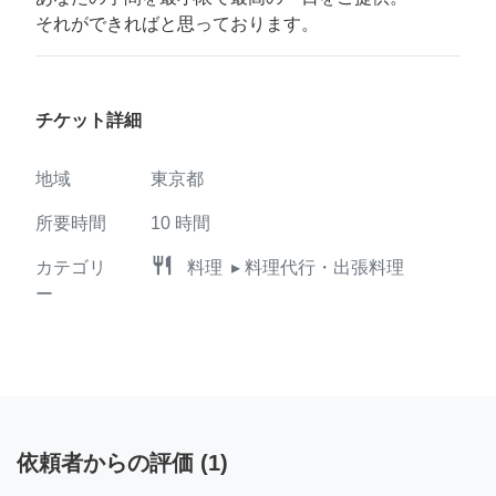
それができればと思っております。
チケット詳細
地域
東京都
所要時間
10
時間
restaurant
カテゴリ
料理
▸ 料理代行・出張料理
ー
依頼者からの評価
(
1
)