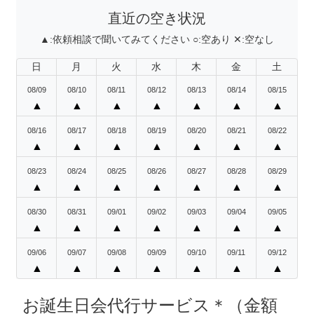
直近の空き状況
▲:
依頼相談で聞いてみてください
○:
空あり
✕:
空なし
日
月
火
水
木
金
土
08/09
08/10
08/11
08/12
08/13
08/14
08/15
▲
▲
▲
▲
▲
▲
▲
08/16
08/17
08/18
08/19
08/20
08/21
08/22
▲
▲
▲
▲
▲
▲
▲
08/23
08/24
08/25
08/26
08/27
08/28
08/29
▲
▲
▲
▲
▲
▲
▲
08/30
08/31
09/01
09/02
09/03
09/04
09/05
▲
▲
▲
▲
▲
▲
▲
09/06
09/07
09/08
09/09
09/10
09/11
09/12
▲
▲
▲
▲
▲
▲
▲
お誕生日会代行サービス＊（金額