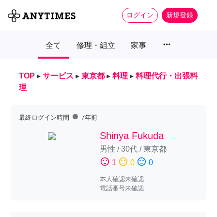
ログイン
新規登録
more_horiz
全て
修理・組立
家事
TOP
▸
サービス
▸
東京都
▸
料理
▸
料理代行・出張料
理
fiber_manual_record
最終ログイン時間
7年前
Shinya Fukuda
男性
/
30代
/
東京都
sentiment_satisfied
sentiment_neutral
sentiment_dissatisfied
1
0
0
本人確認未確認
電話番号未確認