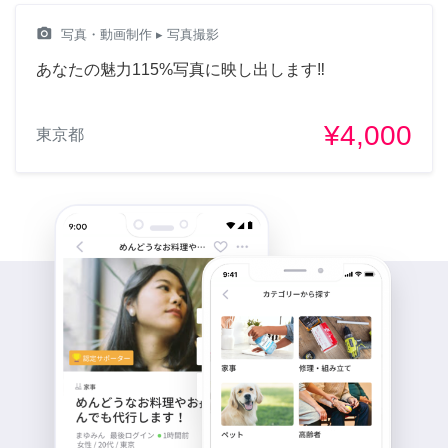
camera_alt
写真・動画制作
▸ 写真撮影
あなたの魅力115%写真に映し出します‼
¥4,000
東京都