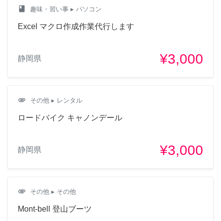
class
趣味・習い事
▸ パソコン
Excel マクロ作成作業代行します
¥3,000
静岡県
attachment
その他
▸ レンタル
ロードバイク キャノンデール
¥3,000
静岡県
attachment
その他
▸ その他
Mont-bell 登山ブーツ