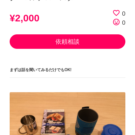
favorite_border
0
¥2,000
tag_faces
0
依頼相談
まずは話を聞いてみるだけでもOK!