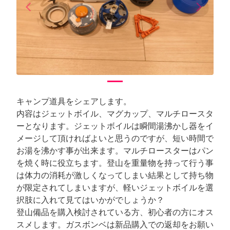
arrow_back_ios
arrow_forward_ios
Previous
Next
キャンプ道具をシェアします。
内容はジェットボイル、マグカップ、マルチロースタ
ーとなります。ジェットボイルは瞬間湯沸かし器をイ
メージして頂ければよいと思うのですが、短い時間で
お湯を沸かす事が出来ます。マルチロースターはパン
を焼く時に役立ちます。登山を重量物を持って行う事
は体力の消耗が激しくなってしまい結果として持ち物
が限定されてしまいますが、軽いジェットボイルを選
択肢に入れて見てはいかがでしょうか？
登山備品を購入検討されている方、初心者の方にオス
スメします。ガスボンベは新品購入での返却をお願い