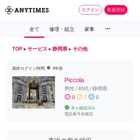
ログイン
新規登録
more_horiz
全て
修理・組立
家事
TOP
▸
サービス
▸
静岡県
▸
その他
fiber_manual_record
最終ログイン時間
4年前
Piccola
男性
/
40代
/
静岡県
sentiment_satisfied
sentiment_neutral
sentiment_dissatisfied
0
0
0
check_circle
本人確認済み
電話番号未確認