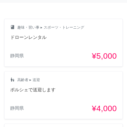
class
趣味・習い事
▸ スポーツ・トレーニング
ドローンレンタル
¥5,000
静岡県
escalator_warning
高齢者
▸ 送迎
ポルシェで送迎します
¥4,000
静岡県