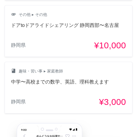
attachment
その他
▸ その他
ドアtoドアライドシェアリング 静岡西部〜名古屋
¥10,000
静岡県
class
趣味・習い事
▸ 家庭教師
中学〜高校までの数学、英語、理科教えます
¥3,000
静岡県