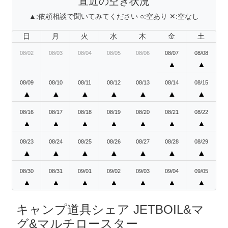
直近の空き状況
▲:
依頼相談で聞いてみてください
○:
空あり
✕:
空なし
日
月
火
水
木
金
土
08/02
08/03
08/04
08/05
08/06
08/07
08/08
▲
▲
08/09
08/10
08/11
08/12
08/13
08/14
08/15
▲
▲
▲
▲
▲
▲
▲
08/16
08/17
08/18
08/19
08/20
08/21
08/22
▲
▲
▲
▲
▲
▲
▲
08/23
08/24
08/25
08/26
08/27
08/28
08/29
▲
▲
▲
▲
▲
▲
▲
08/30
08/31
09/01
09/02
09/03
09/04
09/05
▲
▲
▲
▲
▲
▲
▲
キャンプ道具シェア JETBOIL&マ
グ&マルチロースター