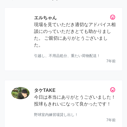
tag_faces
エルちゃん
現場を見ていただき適切なアドバイス相
談にのっていただきとても助かりまし
た。 ご親切にありがとうございまし
た。
引越し、不用品処分、重たい荷物配送！
7年前
tag_faces
タケTAKE
今日は本当にありがとうございました！
投球もきれいになって良かったです！
野球室内練習場貸し出し！
7年前