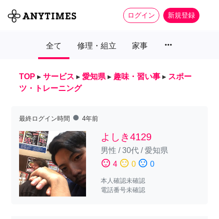
ログイン
新規登録
more_horiz
全て
修理・組立
家事
TOP
▸
サービス
▸
愛知県
▸
趣味・習い事
▸
スポー
ツ・トレーニング
fiber_manual_record
最終ログイン時間
4年前
よしき4129
男性
/
30代
/
愛知県
sentiment_satisfied
sentiment_neutral
sentiment_dissatisfied
4
0
0
本人確認未確認
電話番号未確認