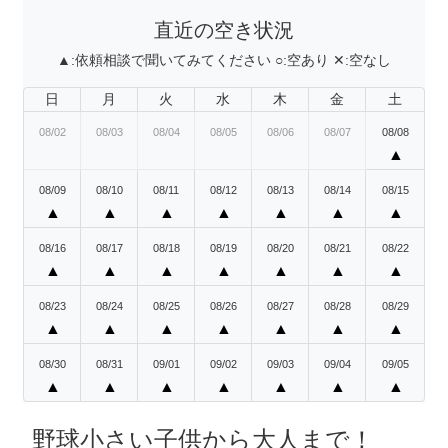
直近の空き状況
▲:
依頼相談で聞いてみてください
○:
空あり
✕:
空なし
日
月
火
水
木
金
土
08/02
08/03
08/04
08/05
08/06
08/07
08/08
▲
08/09
08/10
08/11
08/12
08/13
08/14
08/15
▲
▲
▲
▲
▲
▲
▲
08/16
08/17
08/18
08/19
08/20
08/21
08/22
▲
▲
▲
▲
▲
▲
▲
08/23
08/24
08/25
08/26
08/27
08/28
08/29
▲
▲
▲
▲
▲
▲
▲
08/30
08/31
09/01
09/02
09/03
09/04
09/05
▲
▲
▲
▲
▲
▲
▲
野球小さい子供から大人まで！