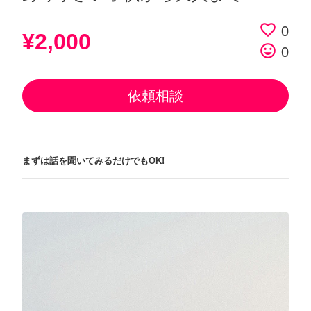
favorite_border
0
¥2,000
tag_faces
0
依頼相談
まずは話を聞いてみるだけでもOK!