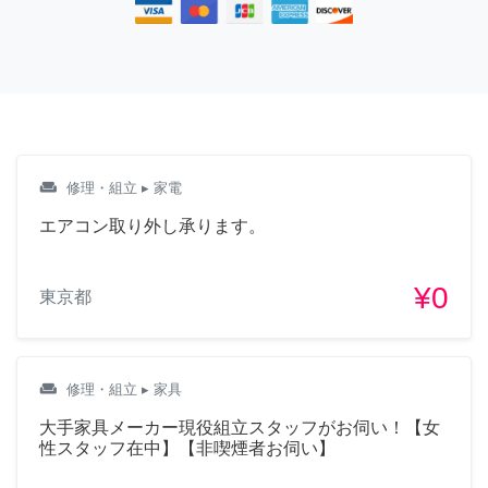
weekend
修理・組立
▸ 家電
エアコン取り外し承ります。
¥0
東京都
weekend
修理・組立
▸ 家具
大手家具メーカー現役組立スタッフがお伺い！【女
性スタッフ在中】【非喫煙者お伺い】