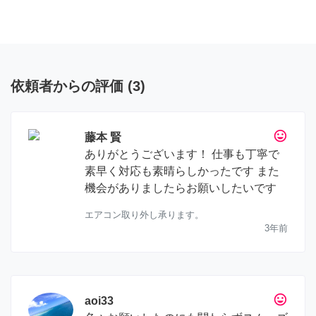
依頼者からの評価
(
3
)
tag_faces
藤本 賢
ありがとうございます！ 仕事も丁寧で
素早く対応も素晴らしかったです また
機会がありましたらお願いしたいです
エアコン取り外し承ります。
3年前
tag_faces
aoi33