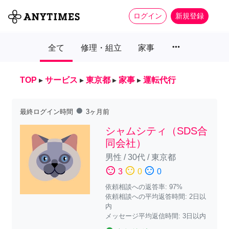
ログイン
新規登録
more_horiz
全て
修理・組立
家事
TOP
▸
サービス
▸
東京都
▸
家事
▸
運転代行
fiber_manual_record
最終ログイン時間
3ヶ月前
シャムシティ（SDS合
同会社）
男性
/
30代
/
東京都
sentiment_satisfied
sentiment_neutral
sentiment_dissatisfied
3
0
0
依頼相談への返答率: 97%
依頼相談への平均返答時間: 2日以
内
メッセージ平均返信時間: 3日以内