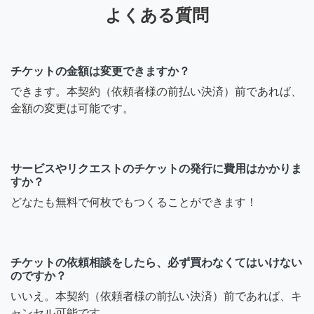
よくある質問
はじめまして。１５０L以下
の冷蔵庫や洗濯機の荷運び
は可能でしょうか？
チケットの金額は変更できますか？
6年前
できます。本契約（依頼者様の前払い決済）前であれば、
金額の変更は可能です。
シャムシティ（SDS合同会社）
ご質問頂きありがとうござ
サービスやリクエストのチケットの発行に費用はかかりま
います。住まいは八王子に
すか？
なります。土日平日対応し
どなたも無料で何枚でもつくることができます！
ていますが時間帯も日によ
ります。金額は1時間の料金
ではないです。
チケットの依頼相談をしたら、必ず買わなくてはいけない
のですか？
7年前
いいえ。本契約（依頼者様の前払い決済）前であれば、キ
ャンセル可能です。