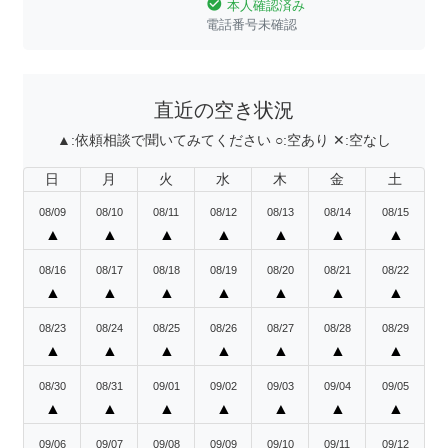
check_circle
本人確認済み
電話番号未確認
直近の空き状況
▲:
依頼相談で聞いてみてください
○:
空あり
✕:
空なし
日
月
火
水
木
金
土
08/09
08/10
08/11
08/12
08/13
08/14
08/15
▲
▲
▲
▲
▲
▲
▲
08/16
08/17
08/18
08/19
08/20
08/21
08/22
▲
▲
▲
▲
▲
▲
▲
08/23
08/24
08/25
08/26
08/27
08/28
08/29
▲
▲
▲
▲
▲
▲
▲
08/30
08/31
09/01
09/02
09/03
09/04
09/05
▲
▲
▲
▲
▲
▲
▲
09/06
09/07
09/08
09/09
09/10
09/11
09/12