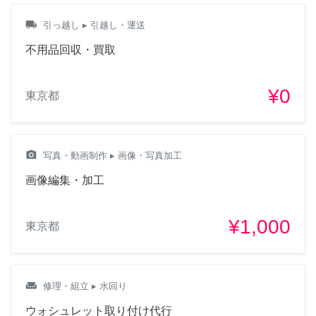
local_shipping
引っ越し
▸ 引越し・運送
不用品回収・買取
¥0
東京都
camera_alt
写真・動画制作
▸ 画像・写真加工
画像編集・加工
¥1,000
東京都
weekend
修理・組立
▸ 水回り
ウォシュレット取り付け代行