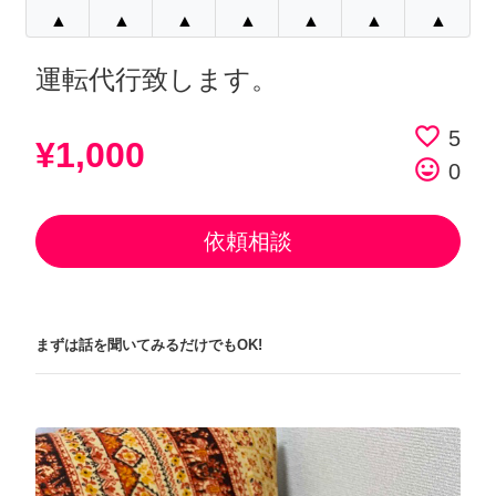
▲
▲
▲
▲
▲
▲
▲
運転代行致します。
favorite_border
5
¥1,000
tag_faces
0
依頼相談
まずは話を聞いてみるだけでもOK!