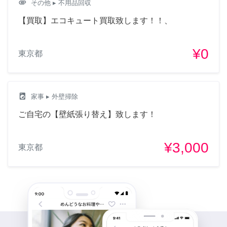
attachment
その他
▸ 不用品回収
【買取】エコキュート買取致します！！、
¥0
東京都
local_laundry_service
家事
▸ 外壁掃除
ご自宅の【壁紙張り替え】致します！
¥3,000
東京都