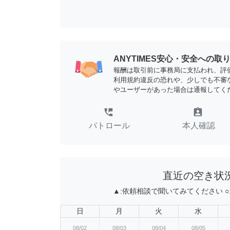
ANYTIMES安心・安全への取
報酬は取引前に事務局に支払われ、評
利用規約違反の恐れや、少しでも不審
やユーザーがあった場合は通報してく
perm_phone_msg
assignment_ind
パトロール
本人確認
直近の空き状
▲:
依頼相談で聞いてみてください
○
日
月
火
水
08/02
08/03
08/04
08/05