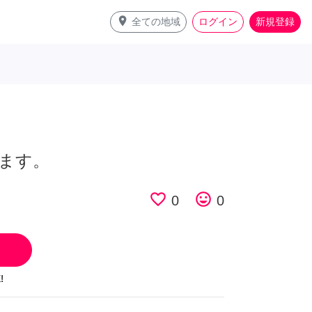
place
全ての地域
ログイン
新規登録
ます。
favorite_border
tag_faces
0
0
!