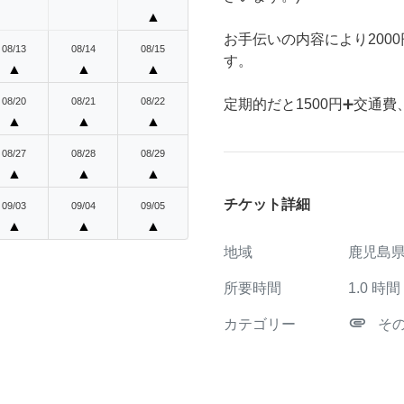
▲
お手伝いの内容により200
08/13
08/14
08/15
す。
▲
▲
▲
08/20
08/21
08/22
定期的だと1500円➕交通
▲
▲
▲
08/27
08/28
08/29
▲
▲
▲
チケット詳細
09/03
09/04
09/05
▲
▲
▲
地域
鹿児島
所要時間
1.0
時間
attachment
カテゴリー
そ