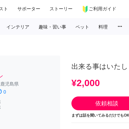
スト
サポーター
ストーリー
ご利用ガイド
more_horiz
インテリア
趣味・習い事
ペット
料理
出来る事はいたし
ン
¥2,000
/
鹿児島県
atisfied
0
認
依頼相談
認
まずは話を聞いてみるだけでもOK