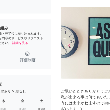
り組み
価・完了後に振り込まれます。
な内容のサービスやリクエスト
ださい。
詳細を見る
arrow_back_ios
Previous
tag_faces
評価制度
況
ご覧いただきありがとうご
:
空あり
✕:
空なし
私が出来る事は何でもいた
木
金
土
うには出来かねますので街
ざいます。)
08/06
08/07
08/08