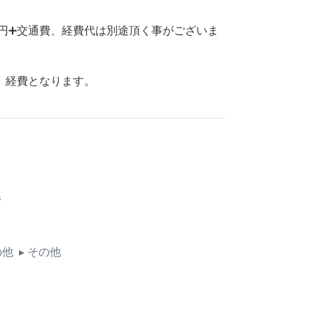
0円➕交通費、経費代は別途頂く事がございま
費、経費となります。
県
の他
▸ その他