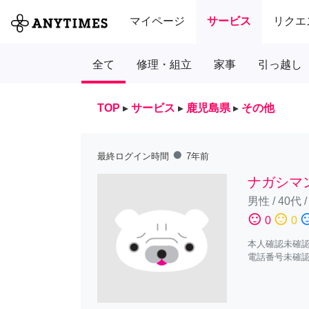
マイページ
サービス
リクエ
全て
修理・組立
家事
引っ越し
TOP
▸
サービス
▸
鹿児島県
▸
その他
fiber_manual_record
最終ログイン時間
7年前
ナガシマ
男性
/
40代
sentiment_satisfied
sentiment_neutral
sentiment_diss
0
0
本人確認未確
電話番号未確