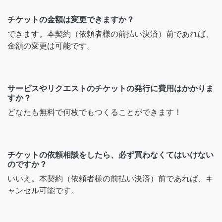
チケットの金額は変更できますか？
7年前
できます。本契約（依頼者様の前払い決済）前であれば、
金額の変更は可能です。
ビボラちゃん
融通が利く方とお取引よろ
しくお願い申し上げます。
サービスやリクエストのチケットの発行に費用はかかりま
すか？
どなたも無料で何枚でもつくることができます！
7年前
退会ユーザー
チケットの依頼相談をしたら、必ず買わなくてはいけない
のですか？
もう、他の方が親身に対応
いいえ。本契約（依頼者様の前払い決済）前であれば、キ
頂けたので、大丈夫です。
ャンセル可能です。
ありがとうございました。
7年前