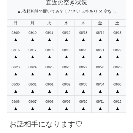
直近の空き状況
▲:
依頼相談で聞いてみてください
○:
空あり
✕:
空なし
日
月
火
水
木
金
土
08/09
08/10
08/11
08/12
08/13
08/14
08/15
▲
▲
▲
▲
▲
▲
▲
08/16
08/17
08/18
08/19
08/20
08/21
08/22
▲
▲
▲
▲
▲
▲
▲
08/23
08/24
08/25
08/26
08/27
08/28
08/29
▲
▲
▲
▲
▲
▲
▲
08/30
08/31
09/01
09/02
09/03
09/04
09/05
▲
▲
▲
▲
▲
▲
▲
09/06
09/07
09/08
09/09
09/10
09/11
09/12
▲
▲
▲
▲
▲
▲
▲
お話相手になります♡