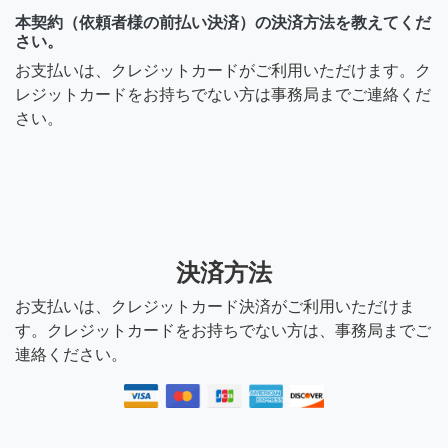
本契約（依頼者様の前払い決済）の決済方法を教えてくだ
さい。
退会ユーザー
お支払いは、クレジットカードがご利用いただけます。ク
レジットカードをお持ちでない方は事務局までご連絡くだ
お話だけで対価がもらえる
さい。
ほど、甘くはないです。
7年前
ビボラちゃん
決済方法
haluyukiさんから「お話相手
お支払いは、クレジットカード決済がご利用いただけま
になります♡」の依頼が届
す。クレジットカードをお持ちでない方は、事務局までご
きました！安心・安全のた
連絡ください。
め、依頼者の前払い決済後
に本契約となり、仕事実施
をして頂く仕組みとなって
います。そして、仕事完了