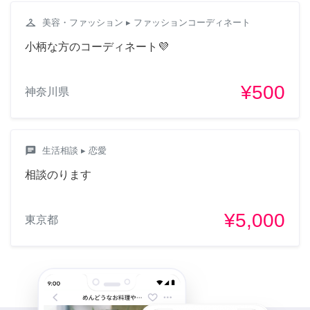
きました！安心・安全のた
checkroom
美容・ファッション
▸ ファッションコーディネート
め、依頼者の前払い決済後
に本契約となり、仕事実施
小柄な方のコーディネート💜
をして頂く仕組みとなって
います。そして、仕事完了
¥500
後に仕事提供者に報酬が支
神奈川県
払われます。前払い決済が
完了するまでは、仕事実施
をしないように、気をつけ
chat
生活相談
▸ 恋愛
てください！ に違反してお
りました。こちらは何も違
相談のります
反しておりません。 融通が
きかないも何もありませ
¥5,000
東京都
ん。
7年前
退会ユーザー