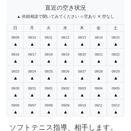
直近の空き状況
▲:
依頼相談で聞いてみてください
○:
空あり
✕:
空なし
日
月
火
水
木
金
土
08/09
08/10
08/11
08/12
08/13
08/14
08/15
▲
▲
▲
▲
▲
▲
▲
08/16
08/17
08/18
08/19
08/20
08/21
08/22
▲
▲
▲
▲
▲
▲
▲
08/23
08/24
08/25
08/26
08/27
08/28
08/29
▲
▲
▲
▲
▲
▲
▲
08/30
08/31
09/01
09/02
09/03
09/04
09/05
▲
▲
▲
▲
▲
▲
▲
09/06
09/07
09/08
09/09
09/10
09/11
09/12
▲
▲
▲
▲
▲
▲
▲
ソフトテニス指導、相手します。