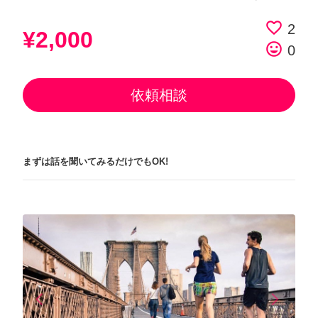
favorite_border
2
¥2,000
tag_faces
0
依頼相談
まずは話を聞いてみるだけでもOK!
arrow_back_ios
arrow_forward_ios
Previous
Next