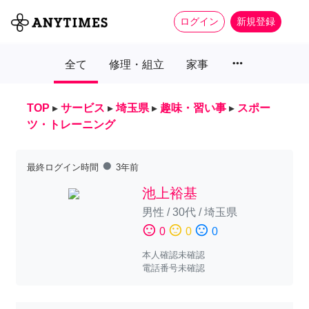
ログイン
新規登録
more_horiz
全て
修理・組立
家事
TOP
▸
サービス
▸
埼玉県
▸
趣味・習い事
▸
スポー
ツ・トレーニング
fiber_manual_record
最終ログイン時間
3年前
池上裕基
男性
/
30代
/
埼玉県
sentiment_satisfied
sentiment_neutral
sentiment_dissatisfied
0
0
0
本人確認未確認
電話番号未確認