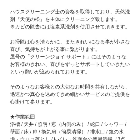
ハウスクリーニング士の資格を取得しており、天然洗
剤『天使の松』を主体にクリーニング致します。
※カビの除去には塩素系洗剤を使用させて頂きます。
お掃除は心を清らかに、またきれいになる事が小さな
喜び、気持ちが上がる事に繋がります。
屋号の「クリーンジョイ サポート」にはそのような
お客様のきれい、喜びをずっとサポートしていきたい
という願いが込められております。
そのようなお客様との大切なお時間を共有しながら、
迅速かつ真心を込めてきめ細かいサービスのご提供を
心掛けて参ります。
★作業範囲
浴槽 / 天井 / 照明 / 窓（内側のみ） / 蛇口 / シャワー /
壁面 / 床 / 扉 / 換気扇（簡易清掃） / 排水口 / 鏡の水
垢・ウロコ落とし /トイレ・洗面台の簡易清掃（3点