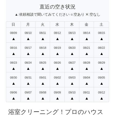
直近の空き状況
▲:
依頼相談で聞いてみてください
○:
空あり
✕:
空なし
日
月
火
水
木
金
土
08/09
08/10
08/11
08/12
08/13
08/14
08/15
▲
▲
▲
▲
▲
▲
▲
08/16
08/17
08/18
08/19
08/20
08/21
08/22
▲
▲
▲
▲
▲
▲
▲
08/23
08/24
08/25
08/26
08/27
08/28
08/29
▲
▲
▲
▲
▲
▲
▲
08/30
08/31
09/01
09/02
09/03
09/04
09/05
▲
▲
▲
▲
▲
▲
▲
09/06
09/07
09/08
09/09
09/10
09/11
09/12
▲
▲
▲
▲
▲
▲
▲
浴室クリーニング！プロのハウス