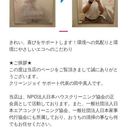
arrow_back_ios
arrow_forward_ios
Previous
Next
きれい、喜びをサポートします！環境への気配りと環
境にやさしいエコへのこだわり
★ご挨拶★
この度は当店のページをご覧頂きまして誠にありがと
うございます。
クリーンジョイ サポート代表の田中真人です。
当店は、NPO法人日本ハウスクリーニング協会の正
会員として活動しております。また、一般社団法人日
本エアコンクリーニング協会、一般社団法人日本家事
代行協会にも所属しており、おうちの清掃の事なら何
でもお任せください。