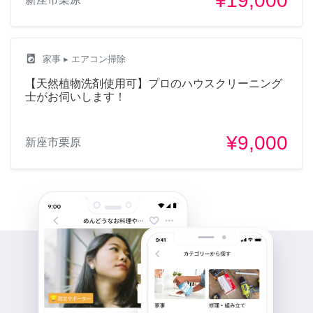
¥19,000
local_laundry_service
家事
▸ エアコン掃除
【天然植物洗剤使用可】プロのハウスクリーニング
士がお伺いします！
¥9,000
新座市栗原