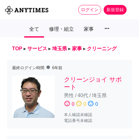
ログイン
新規登録
more_horiz
全て
修理・組立
家事
TOP
▸
サービス
▸
埼玉県
▸
家事
▸
クリーニング
fiber_manual_record
最終ログイン時間
6年前
クリーンジョイ サポ
ート
男性
/
40代
/
埼玉県
sentiment_satisfied
sentiment_neutral
sentiment_dissatisfied
0
0
0
本人確認未確認
電話番号未確認