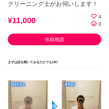
クリーニング士がお伺いします！
favorite_border
4
¥11,000
tag_faces
0
依頼相談
まずは話を聞いてみるだけでもOK!