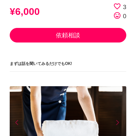
favorite_border
3
¥6,000
tag_faces
0
依頼相談
まずは話を聞いてみるだけでもOK!
arrow_back_ios
arrow_forward_ios
Previous
Next