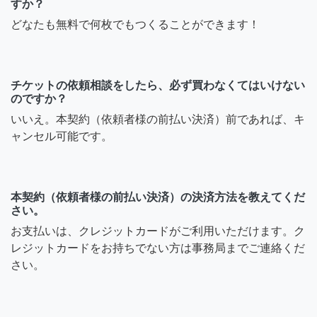
すか？
はじめまして。 まだ空きはありま
どなたも無料で何枚でもつくることができます！
すか？
7年前
チケットの依頼相談をしたら、必ず買わなくてはいけない
のですか？
ベホマズン
いいえ。本契約（依頼者様の前払い決済）前であれば、キ
ャンセル可能です。
はじめまして！急で申し訳
ないのですが、明日の11時
から4時の間でいらっしゃれ
本契約（依頼者様の前払い決済）の決済方法を教えてくだ
る時間帯はございますでし
さい。
ょうか？場所は築地駅から2
お支払いは、クレジットカードがご利用いただけます。ク
分の所です。
レジットカードをお持ちでない方は事務局までご連絡くだ
さい。
7年前
ベホマズン