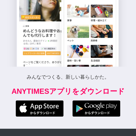
つよしさん はじめまして。
民泊の清掃を定期的にお願
いできる方を探しており、
お声がけいたしました。 作
業場所は、新宿駅徒歩15分
以内の範囲です。作業時間
帯は主に10時〜16時になり
ます。 作業場所、時間帯に
ついて定期的にご対応可能
みんなでつくる、新しい暮らしかた。
でしょうか。
ANYTIMESアプリをダウンロード
7年前