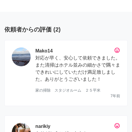
依頼者からの評価
(
2
)
tag_faces
Mako14
対応が早く、安心して依頼できました。
また清掃はホテル並みの細かさで隅々ま
できれいにしていただけ満足致しまし
た。ありがとうございました！
家の掃除 スタジオルーム ２５平米
7年前
tag_faces
narikiy