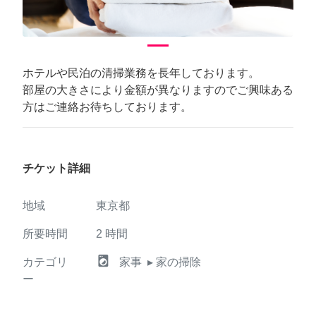
ホテルや民泊の清掃業務を長年しております。
部屋の大きさにより金額が異なりますのでご興味ある
方はご連絡お待ちしております。
チケット詳細
地域
東京都
所要時間
2
時間
local_laundry_service
カテゴリ
家事
▸ 家の掃除
ー