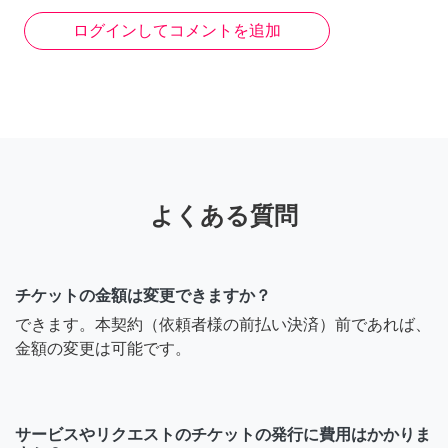
NOBU_0
ログインしてコメントを追加
こんにちは！ 押上の民泊物
件(33m2)の清掃を、定期的
にお願いしたいのですが、
可能でしょうか？
7年前
よくある質問
@つよし
はい、いつでも大丈夫で
チケットの金額は変更できますか？
す！
できます。本契約（依頼者様の前払い決済）前であれば、
金額の変更は可能です。
7年前
田中 麗奈
サービスやリクエストのチケットの発行に費用はかかりま