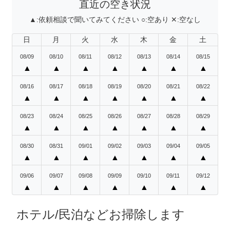
直近の空き状況
▲:
依頼相談で聞いてみてください
○:
空あり
✕:
空なし
日
月
火
水
木
金
土
08/09
08/10
08/11
08/12
08/13
08/14
08/15
▲
▲
▲
▲
▲
▲
▲
08/16
08/17
08/18
08/19
08/20
08/21
08/22
▲
▲
▲
▲
▲
▲
▲
08/23
08/24
08/25
08/26
08/27
08/28
08/29
▲
▲
▲
▲
▲
▲
▲
08/30
08/31
09/01
09/02
09/03
09/04
09/05
▲
▲
▲
▲
▲
▲
▲
09/06
09/07
09/08
09/09
09/10
09/11
09/12
▲
▲
▲
▲
▲
▲
▲
ホテル/民泊などお掃除します