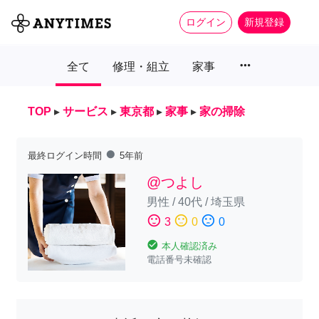
ログイン
新規登録
more_horiz
全て
修理・組立
家事
TOP
▸
サービス
▸
東京都
▸
家事
▸
家の掃除
fiber_manual_record
最終ログイン時間
5年前
@つよし
男性
/
40代
/
埼玉県
sentiment_satisfied
sentiment_neutral
sentiment_dissatisfied
3
0
0
check_circle
本人確認済み
電話番号未確認