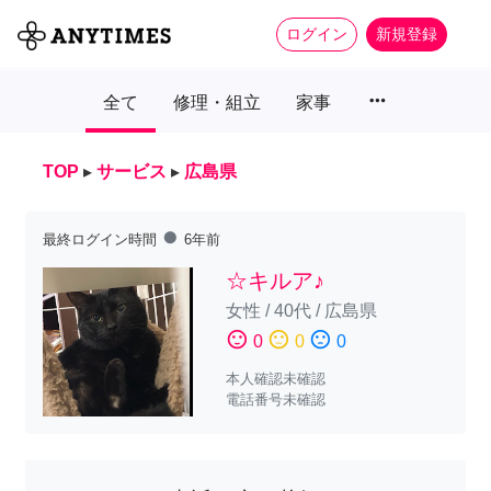
ログイン
新規登録
more_horiz
全て
修理・組立
家事
TOP
▸
サービス
▸
広島県
fiber_manual_record
最終ログイン時間
6年前
☆キルア♪
女性
/
40代
/
広島県
sentiment_satisfied
sentiment_neutral
sentiment_dissatisfied
0
0
0
本人確認未確認
電話番号未確認