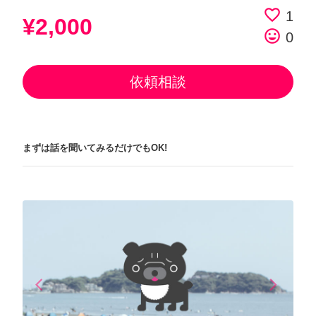
favorite_border
1
¥2,000
tag_faces
0
依頼相談
まずは話を聞いてみるだけでもOK!
arrow_back_ios
arrow_forward_ios
Previous
Next