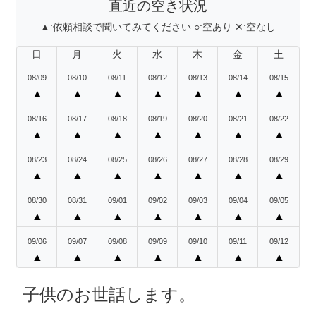
直近の空き状況
▲:
依頼相談で聞いてみてください
○:
空あり
✕:
空なし
日
月
火
水
木
金
土
08/09
08/10
08/11
08/12
08/13
08/14
08/15
▲
▲
▲
▲
▲
▲
▲
08/16
08/17
08/18
08/19
08/20
08/21
08/22
▲
▲
▲
▲
▲
▲
▲
08/23
08/24
08/25
08/26
08/27
08/28
08/29
▲
▲
▲
▲
▲
▲
▲
08/30
08/31
09/01
09/02
09/03
09/04
09/05
▲
▲
▲
▲
▲
▲
▲
09/06
09/07
09/08
09/09
09/10
09/11
09/12
▲
▲
▲
▲
▲
▲
▲
子供のお世話します。