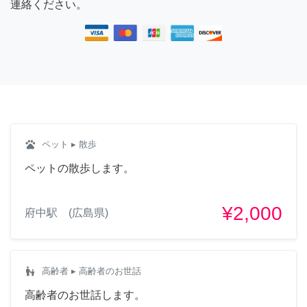
連絡ください。
pets
ペット
▸ 散歩
ペットの散歩します。
¥2,000
府中駅 (広島県)
escalator_warning
高齢者
▸ 高齢者のお世話
高齢者のお世話します。