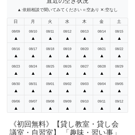
直近の空き状況
▲:
依頼相談で聞いてみてください
○:
空あり
✕:
空なし
日
月
火
水
木
金
土
08/09
08/10
08/11
08/12
08/13
08/14
08/15
▲
▲
▲
▲
▲
▲
▲
08/16
08/17
08/18
08/19
08/20
08/21
08/22
▲
▲
▲
▲
▲
▲
▲
08/23
08/24
08/25
08/26
08/27
08/28
08/29
▲
▲
▲
▲
▲
▲
▲
08/30
08/31
09/01
09/02
09/03
09/04
09/05
▲
▲
▲
▲
▲
▲
▲
09/06
09/07
09/08
09/09
09/10
09/11
09/12
▲
▲
▲
▲
▲
▲
▲
《初回無料》【貸し教室・貸し会
議室・自習室】 「趣味・習い事」