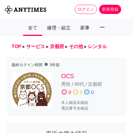
ログイン
新規登録
more_horiz
全て
修理・組立
家事
TOP
▸
サービス
▸
京都府
▸
その他
▸
レンタル
fiber_manual_record
最終ログイン時間
5年前
OCS
男性
/
40代
/
京都府
sentiment_satisfied
sentiment_neutral
sentiment_dissatisfied
0
0
0
本人確認未確認
電話番号未確認