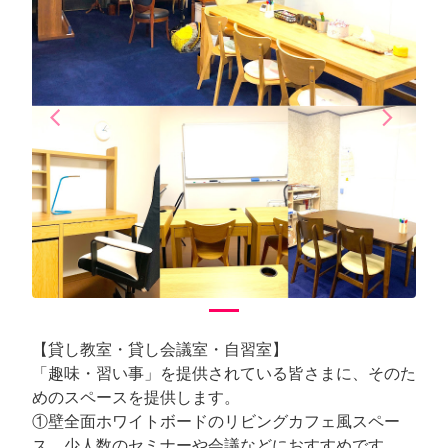
arrow_back_ios
arrow_forward_ios
Previous
Next
【貸し教室・貸し会議室・自習室】
「趣味・習い事」を提供されている皆さまに、そのた
めのスペースを提供します。
①壁全面ホワイトボードのリビングカフェ風スペー
ス。少人数のセミナーや会議などにおすすめです。