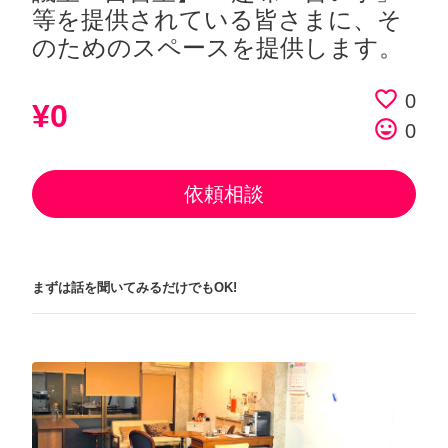
等を提供されている皆さまに、そ
のためのスペースを提供します。
favorite_border
0
¥0
tag_faces
0
依頼相談
まずは話を聞いてみるだけでもOK!