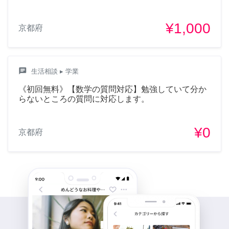
¥1,000
京都府
chat
生活相談
▸ 学業
《初回無料》【数学の質問対応】勉強していて分か
らないところの質問に対応します。
¥0
京都府