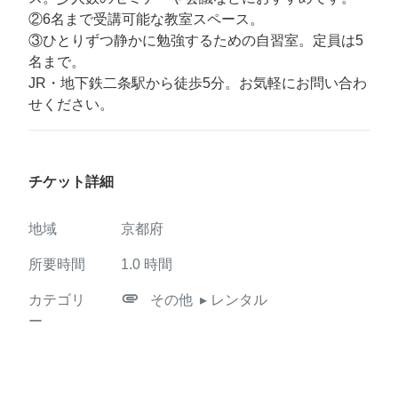
②6名まで受講可能な教室スペース。
③ひとりずつ静かに勉強するための自習室。定員は5
名まで。
JR・地下鉄二条駅から徒歩5分。お気軽にお問い合わ
せください。
チケット詳細
地域
京都府
所要時間
1.0
時間
attachment
カテゴリ
その他
▸ レンタル
ー