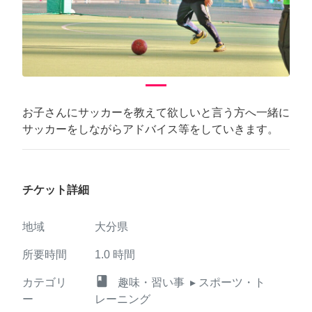
Previous
Next
お子さんにサッカーを教えて欲しいと言う方へ一緒に
サッカーをしながらアドバイス等をしていきます。
チケット詳細
地域
大分県
所要時間
1.0
時間
class
カテゴリ
趣味・習い事
▸ スポーツ・ト
ー
レーニング