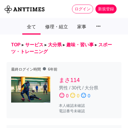
ログイン
新規登録
more_horiz
全て
修理・組立
家事
TOP
▸
サービス
▸
大分県
▸
趣味・習い事
▸
スポー
ツ・トレーニング
fiber_manual_record
最終ログイン時間
6年前
まさ114
男性
/
30代
/
大分県
sentiment_satisfied
sentiment_neutral
sentiment_dissatisfied
0
0
0
本人確認未確認
電話番号未確認