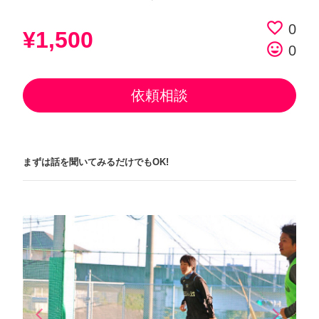
favorite_border
0
¥1,500
tag_faces
0
依頼相談
まずは話を聞いてみるだけでもOK!
arrow_back_ios
arrow_forward_ios