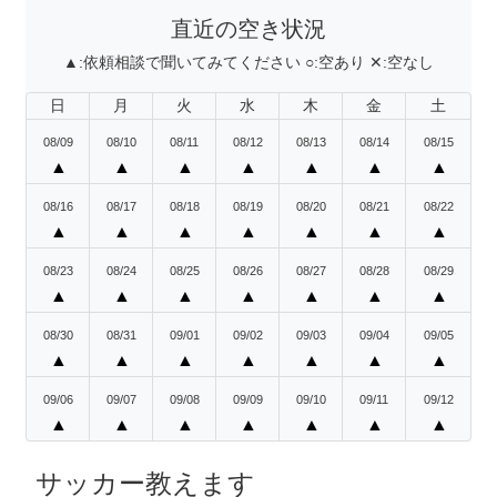
直近の空き状況
▲:
依頼相談で聞いてみてください
○:
空あり
✕:
空なし
日
月
火
水
木
金
土
08/09
08/10
08/11
08/12
08/13
08/14
08/15
▲
▲
▲
▲
▲
▲
▲
08/16
08/17
08/18
08/19
08/20
08/21
08/22
▲
▲
▲
▲
▲
▲
▲
08/23
08/24
08/25
08/26
08/27
08/28
08/29
▲
▲
▲
▲
▲
▲
▲
08/30
08/31
09/01
09/02
09/03
09/04
09/05
▲
▲
▲
▲
▲
▲
▲
09/06
09/07
09/08
09/09
09/10
09/11
09/12
▲
▲
▲
▲
▲
▲
▲
サッカー教えます