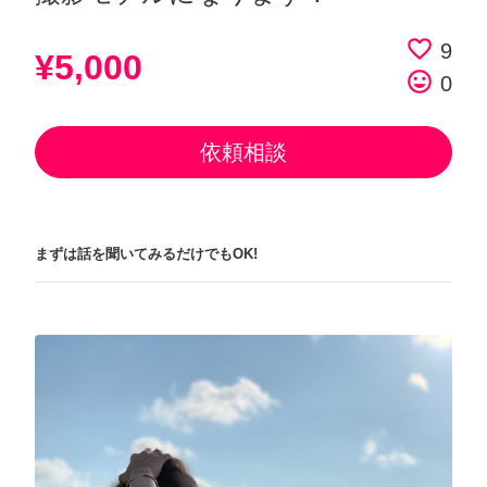
favorite_border
9
¥5,000
tag_faces
0
依頼相談
まずは話を聞いてみるだけでもOK!