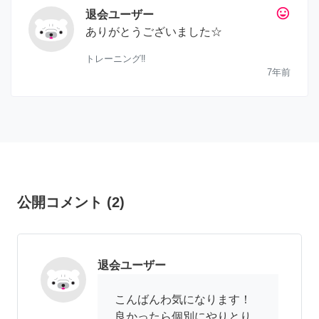
tag_faces
退会ユーザー
ありがとうございました☆
トレーニング‼︎
7年前
公開コメント
(
2
)
退会ユーザー
こんばんわ気になります！
良かったら個別にやりとり