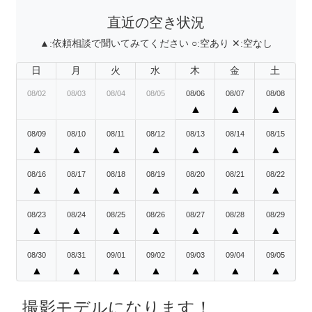
直近の空き状況
▲:
依頼相談で聞いてみてください
○:
空あり
✕:
空なし
日
月
火
水
木
金
土
08/02
08/03
08/04
08/05
08/06
08/07
08/08
▲
▲
▲
08/09
08/10
08/11
08/12
08/13
08/14
08/15
▲
▲
▲
▲
▲
▲
▲
08/16
08/17
08/18
08/19
08/20
08/21
08/22
▲
▲
▲
▲
▲
▲
▲
08/23
08/24
08/25
08/26
08/27
08/28
08/29
▲
▲
▲
▲
▲
▲
▲
08/30
08/31
09/01
09/02
09/03
09/04
09/05
▲
▲
▲
▲
▲
▲
▲
撮影モデルになります！