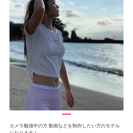
arrow_back_ios
arrow_forward_ios
Previous
Next
カメラ勉強中の方 動画などを制作したい方のモデル
になります！