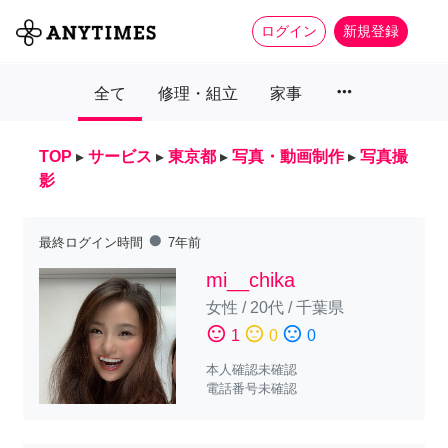
ログイン
新規登録
more_horiz
全て
修理・組立
家事
TOP
▸
サービス
▸
東京都
▸
写真・動画制作
▸
写真撮
影
fiber_manual_record
最終ログイン時間
7年前
mi__chika
女性
/
20代
/
千葉県
sentiment_satisfied
sentiment_neutral
sentiment_dissatisfied
1
0
0
本人確認未確認
電話番号未確認