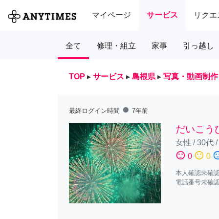
マイページ
サービス
リクエ
全て
修理・組立
家事
引っ越し
TOP
▸
サービス
▸
島根県
▸
写真・動画制作
fiber_manual_record
最終ログイン時間
7年前
だいこう
女性
/
30代
sentiment_satisfied
sentiment_neutral
sentiment_diss
0
0
本人確認未確
電話番号未確