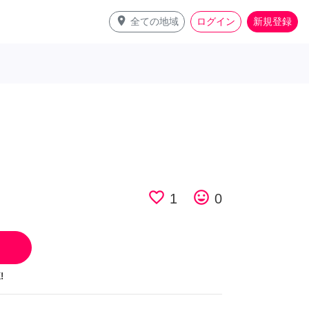
place
全ての地域
ログイン
新規登録
favorite_border
tag_faces
1
0
!