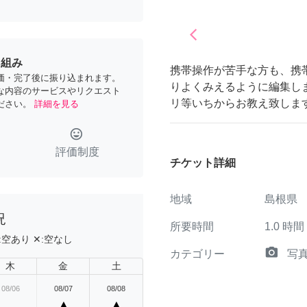
arrow_back_ios
Previous
り組み
携帯操作が苦手な方も、携
価・完了後に振り込まれます。
りよくみえるように編集し
な内容のサービスやリクエスト
リ等いちからお教え致しま
ださい。
詳細を見る
tag_faces
評価制度
チケット詳細
地域
島根県
況
所要時間
1.0
時間
:
空あり
✕:
空なし
camera_alt
カテゴリー
写
木
金
土
08/06
08/07
08/08
▲
▲