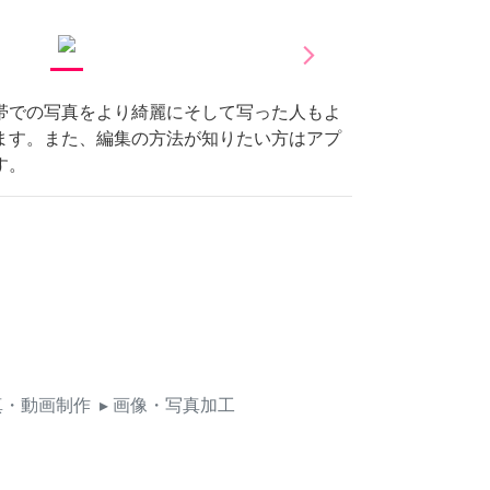
arrow_forward_ios
Next
帯での写真をより綺麗にそして写った人もよ
ます。また、編集の方法が知りたい方はアプ
す。
真・動画制作
▸ 画像・写真加工