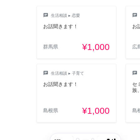
chat
chat
生活相談
▸ 恋愛
お話聞きます！
お
¥1,000
群馬県
広
chat
chat
生活相談
▸ 子育て
お話聞きます！
セ
族
¥1,000
島根県
島