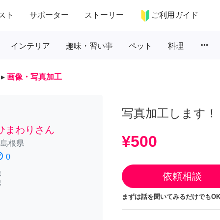
スト
サポーター
ストーリー
ご利用ガイド
more_horiz
インテリア
趣味・習い事
ペット
料理
▸
画像・写真加工
写真加工します！
ひまわりさん
¥500
/
島根県
atisfied
0
認
依頼相談
認
まずは話を聞いてみるだけでもOK