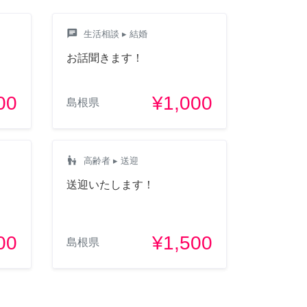
chat
生活相談
▸ 結婚
お話聞きます！
00
¥1,000
島根県
escalator_warning
高齢者
▸ 送迎
送迎いたします！
00
¥1,500
島根県