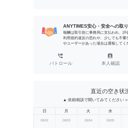
ANYTIMES安心・安全への取
報酬は取引前に事務局に支払われ、評
利用規約違反の恐れや、少しでも不審
やユーザーがあった場合は通報してく
perm_phone_msg
assignment_ind
パトロール
本人確認
直近の空き状
▲:
依頼相談で聞いてみてください
○
日
月
火
水
08/02
08/03
08/04
08/05