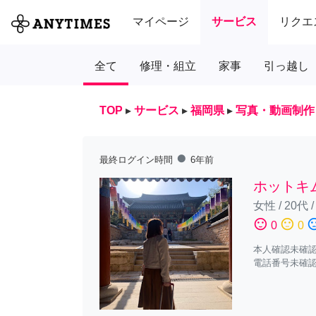
マイページ
サービス
リクエ
全て
修理・組立
家事
引っ越し
TOP
▸
サービス
▸
福岡県
▸
写真・動画制作
fiber_manual_record
最終ログイン時間
6年前
ホットキ
女性
/
20代
sentiment_satisfied
sentiment_neutral
sentiment_diss
0
0
本人確認未確
電話番号未確