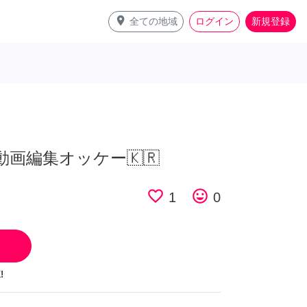
place
全ての地域
ログイン
新規登録
e動画編集オッケー🇰🇷
favorite_border
tag_faces
1
0
!