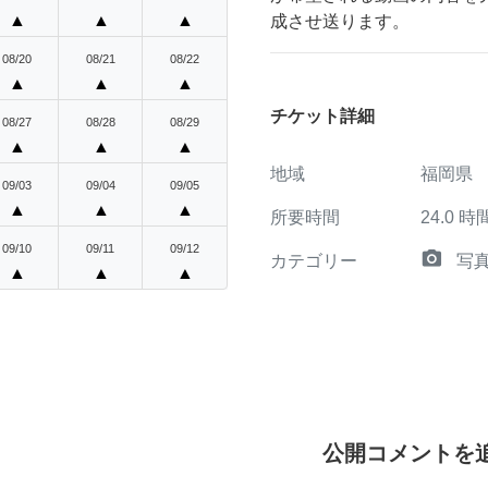
▲
▲
▲
成させ送ります。
08/20
08/21
08/22
▲
▲
▲
チケット詳細
08/27
08/28
08/29
▲
▲
▲
地域
福岡県
09/03
09/04
09/05
▲
▲
▲
所要時間
24.0
時
09/10
09/11
09/12
camera_alt
カテゴリー
写
▲
▲
▲
公開コメントを