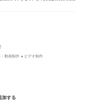
間
真・動画制作
▸ ビデオ制作
追加する