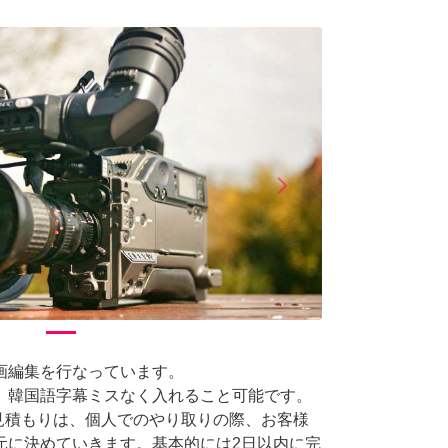
arrow_forward_ios
Next
画編集を行なっています。
、韓国語字幕ミスなく入れること可能です。
お見積もりは、個人でのやり取りの際、お客様
元に決めていきます。基本的には2日以内に完