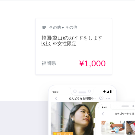
attachment
その他
▸ その他
韓国(釜山)のガイドをします
🇰🇷 ※女性限定
¥1,000
福岡県