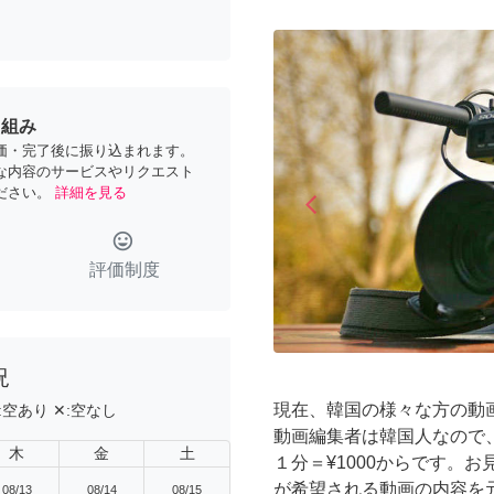
り組み
価・完了後に振り込まれます。
な内容のサービスやリクエスト
ださい。
詳細を見る
arrow_back_ios
Previous
tag_faces
評価制度
況
現在、韓国の様々な方の動
:
空あり
✕:
空なし
動画編集者は韓国人なので
木
金
土
１分＝¥1000からです。
が希望される動画の内容を
08/13
08/14
08/15