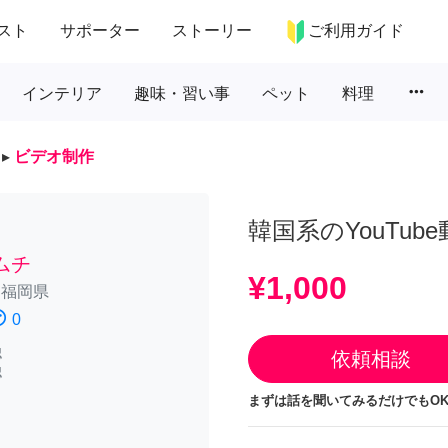
スト
サポーター
ストーリー
ご利用ガイド
more_horiz
インテリア
趣味・習い事
ペット
料理
▸
ビデオ制作
韓国系のYouTub
ムチ
¥1,000
/
福岡県
atisfied
0
認
依頼相談
認
まずは話を聞いてみるだけでもOK