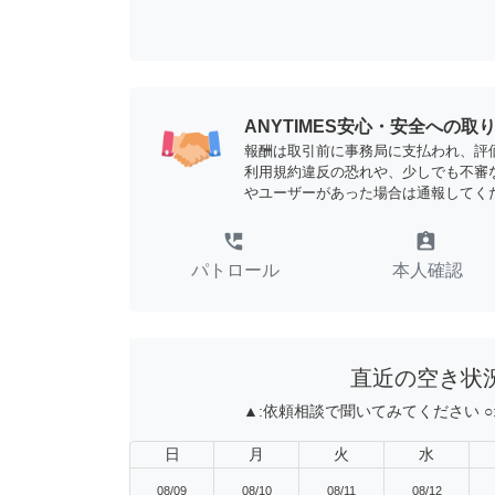
ANYTIMES安心・安全への取
報酬は取引前に事務局に支払われ、評
利用規約違反の恐れや、少しでも不審
やユーザーがあった場合は通報してく
perm_phone_msg
assignment_ind
パトロール
本人確認
直近の空き状
▲:
依頼相談で聞いてみてください
○
日
月
火
水
08/09
08/10
08/11
08/12