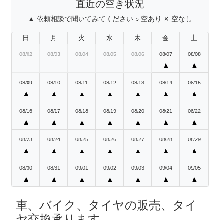
直近の空き状況
▲:
依頼相談で聞いてみてください
○:
空あり
✕:
空なし
日
月
火
水
木
金
土
08/02
08/03
08/04
08/05
08/06
08/07
08/08
▲
▲
08/09
08/10
08/11
08/12
08/13
08/14
08/15
▲
▲
▲
▲
▲
▲
▲
08/16
08/17
08/18
08/19
08/20
08/21
08/22
▲
▲
▲
▲
▲
▲
▲
08/23
08/24
08/25
08/26
08/27
08/28
08/29
▲
▲
▲
▲
▲
▲
▲
08/30
08/31
09/01
09/02
09/03
09/04
09/05
▲
▲
▲
▲
▲
▲
▲
車、バイク、タイヤの販売、タイ
ヤ交換承ります