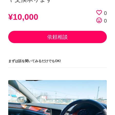
favorite_border
0
¥10,000
tag_faces
0
依頼相談
まずは話を聞いてみるだけでもOK!