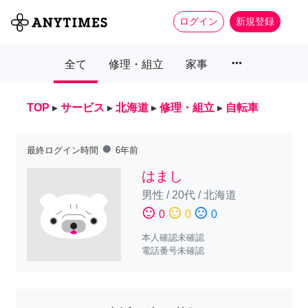
ログイン
新規登録
more_horiz
全て
修理・組立
家事
TOP
▸
サービス
▸
北海道
▸
修理・組立
▸
自転車
fiber_manual_record
最終ログイン時間
6年前
はまし
男性
/
20代
/
北海道
sentiment_satisfied
sentiment_neutral
sentiment_dissatisfied
0
0
0
本人確認未確認
電話番号未確認