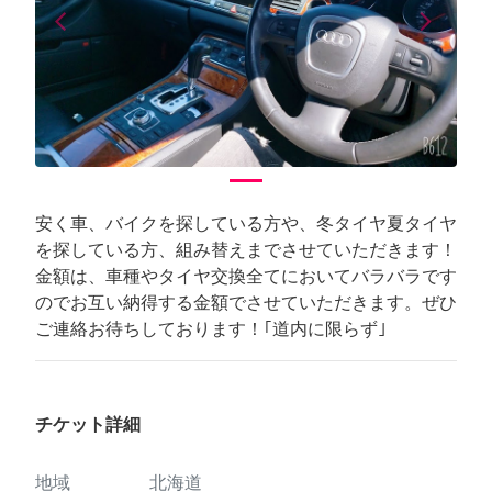
arrow_back_ios
arrow_forward_ios
Previous
Next
安く車、バイクを探している方や、冬タイヤ夏タイヤ
を探している方、組み替えまでさせていただきます！
金額は、車種やタイヤ交換全てにおいてバラバラです
のでお互い納得する金額でさせていただきます。ぜひ
ご連絡お待ちしております！｢道内に限らず｣
チケット詳細
地域
北海道