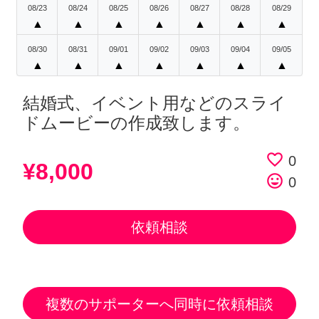
08/23
08/24
08/25
08/26
08/27
08/28
08/29
▲
▲
▲
▲
▲
▲
▲
08/30
08/31
09/01
09/02
09/03
09/04
09/05
▲
▲
▲
▲
▲
▲
▲
結婚式、イベント用などのスライ
ドムービーの作成致します。
favorite_border
0
¥8,000
tag_faces
0
依頼相談
複数のサポーターへ同時に依頼相談