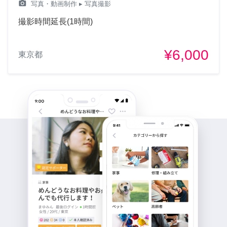
camera_alt
写真・動画制作
▸ 写真撮影
撮影時間延長(1時間)
¥6,000
東京都