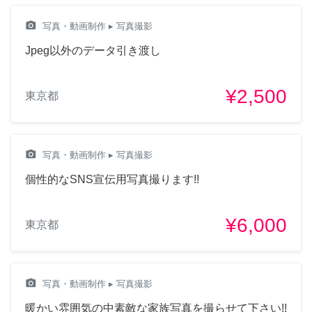
camera_alt
写真・動画制作
▸ 写真撮影
Jpeg以外のデータ引き渡し
¥2,500
東京都
camera_alt
写真・動画制作
▸ 写真撮影
個性的なSNS宣伝用写真撮ります!!
¥6,000
東京都
camera_alt
写真・動画制作
▸ 写真撮影
暖かい雰囲気の中素敵な家族写真を撮らせて下さい!!