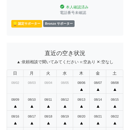
check_circle
本人確認済み
電話番号未確認
認定サポーター
Bronze サポーター
直近の空き状況
▲:
依頼相談で聞いてみてください
○:
空あり
✕:
空なし
日
月
火
水
木
金
土
08/02
08/03
08/04
08/05
08/06
08/07
08/08
▲
▲
▲
08/09
08/10
08/11
08/12
08/13
08/14
08/15
▲
▲
▲
▲
▲
▲
▲
08/16
08/17
08/18
08/19
08/20
08/21
08/22
▲
▲
▲
▲
▲
▲
▲