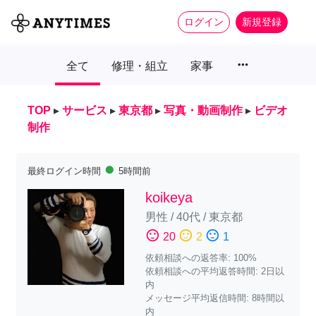
ログイン
新規登録
more_horiz
全て
修理・組立
家事
TOP
▸
サービス
▸
東京都
▸
写真・動画制作
▸
ビデオ
制作
fiber_manual_record
最終ログイン時間
5時間前
koikeya
男性
/
40代
/
東京都
sentiment_satisfied
sentiment_neutral
sentiment_dissatisfied
20
2
1
依頼相談への返答率: 100%
依頼相談への平均返答時間: 2日以
内
メッセージ平均返信時間: 8時間以
内