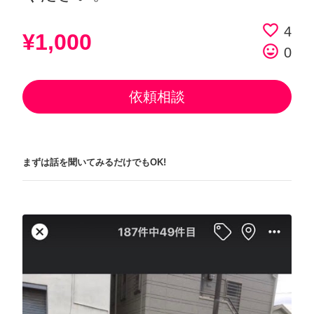
favorite_border
4
¥1,000
tag_faces
0
依頼相談
まずは話を聞いてみるだけでもOK!