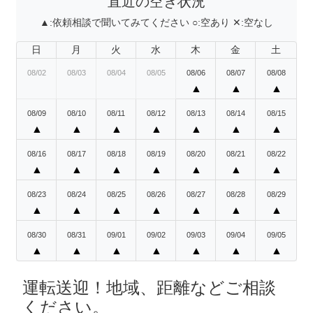
直近の空き状況
▲:
依頼相談で聞いてみてください
○:
空あり
✕:
空なし
日
月
火
水
木
金
土
08/02
08/03
08/04
08/05
08/06
08/07
08/08
▲
▲
▲
08/09
08/10
08/11
08/12
08/13
08/14
08/15
▲
▲
▲
▲
▲
▲
▲
08/16
08/17
08/18
08/19
08/20
08/21
08/22
▲
▲
▲
▲
▲
▲
▲
08/23
08/24
08/25
08/26
08/27
08/28
08/29
▲
▲
▲
▲
▲
▲
▲
08/30
08/31
09/01
09/02
09/03
09/04
09/05
▲
▲
▲
▲
▲
▲
▲
運転送迎！地域、距離などご相談
ください。