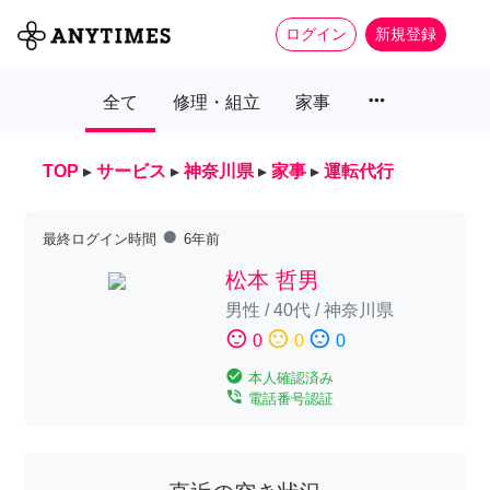
ログイン
新規登録
more_horiz
全て
修理・組立
家事
TOP
▸
サービス
▸
神奈川県
▸
家事
▸
運転代行
fiber_manual_record
最終ログイン時間
6年前
松本 哲男
男性
/
40代
/
神奈川県
sentiment_satisfied
sentiment_neutral
sentiment_dissatisfied
0
0
0
check_circle
本人確認済み
phone_in_talk
電話番号認証