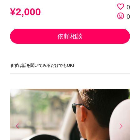
favorite_border
0
¥2,000
tag_faces
0
依頼相談
まずは話を聞いてみるだけでもOK!
arrow_back_ios
arrow_forward_ios
Previous
Next