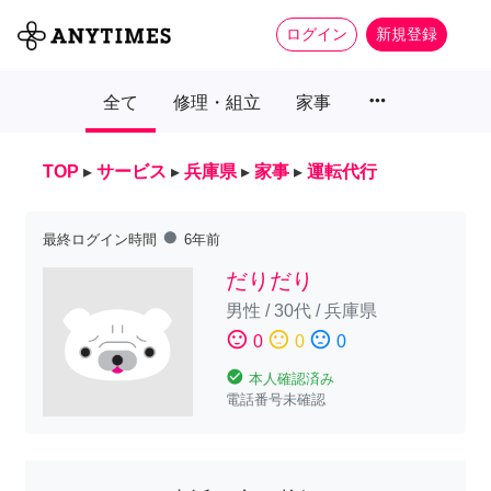
ログイン
新規登録
more_horiz
全て
修理・組立
家事
TOP
▸
サービス
▸
兵庫県
▸
家事
▸
運転代行
fiber_manual_record
最終ログイン時間
6年前
だりだり
男性
/
30代
/
兵庫県
sentiment_satisfied
sentiment_neutral
sentiment_dissatisfied
0
0
0
check_circle
本人確認済み
電話番号未確認