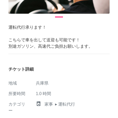
運転代行承ります！
こちらで車を出して送迎も可能です！
別途ガソリン、高速代ご負担お願いします。
チケット詳細
地域
兵庫県
所要時間
1.0
時間
local_laundry_service
カテゴリ
家事
▸ 運転代行
ー