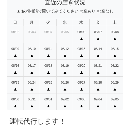
直近の空き状況
▲:
依頼相談で聞いてみてください
○:
空あり
✕:
空なし
日
月
火
水
木
金
土
08/02
08/03
08/04
08/05
08/06
08/07
08/08
▲
▲
▲
08/09
08/10
08/11
08/12
08/13
08/14
08/15
▲
▲
▲
▲
▲
▲
▲
08/16
08/17
08/18
08/19
08/20
08/21
08/22
▲
▲
▲
▲
▲
▲
▲
08/23
08/24
08/25
08/26
08/27
08/28
08/29
▲
▲
▲
▲
▲
▲
▲
08/30
08/31
09/01
09/02
09/03
09/04
09/05
▲
▲
▲
▲
▲
▲
▲
運転代行します！