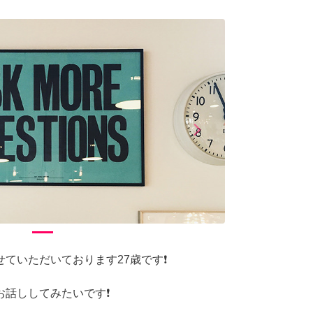
arrow_forward_ios
Next
ていただいております27歳です❗️
話ししてみたいです❗️