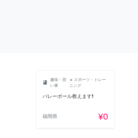
趣味・習
▸ スポーツ・トレー
class
い事
ニング
バレーボール教えます❗️
¥0
福岡県