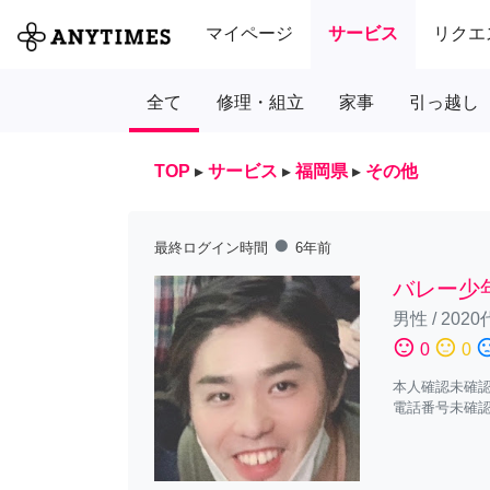
マイページ
サービス
リクエ
全て
修理・組立
家事
引っ越し
TOP
▸
サービス
▸
福岡県
▸
その他
fiber_manual_record
最終ログイン時間
6年前
バレー少年
男性
/
2020
sentiment_satisfied
sentiment_neutral
sentiment_diss
0
0
本人確認未確
電話番号未確