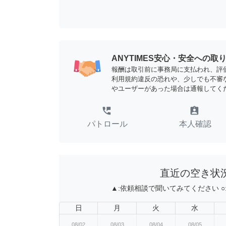
ANYTIMES安心・安全への取
報酬は取引前に事務局に支払われ、評
利用規約違反の恐れや、少しでも不審
やユーザーがあった場合は通報してく
perm_phone_msg
assignment_ind
パトロール
本人確認
直近の空き状
▲:
依頼相談で聞いてみてください
○
日
月
火
水
08/02
08/03
08/04
08/05