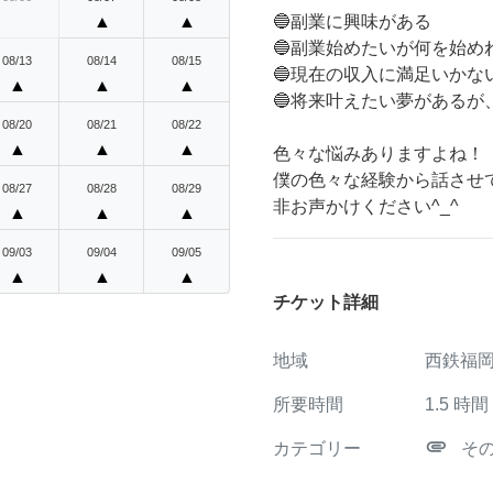
▲
▲
🔵副業に興味がある
🔵副業始めたいが何を始め
08/13
08/14
08/15
🔵現在の収入に満足いかな
▲
▲
▲
🔵将来叶えたい夢があるが
08/20
08/21
08/22
▲
▲
▲
色々な悩みありますよね！
僕の色々な経験から話させ
08/27
08/28
08/29
非お声かけください^_^
▲
▲
▲
09/03
09/04
09/05
▲
▲
▲
チケット詳細
地域
西鉄福岡
所要時間
1.5
時間
attachment
カテゴリー
そ