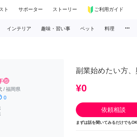
スト
サポーター
ストーリー
ご利用ガイド
more_horiz
インテリア
趣味・習い事
ペット
料理
副業始めたい方、
🏐
¥0
代
/
福岡県
atisfied
0
認
依頼相談
認
まずは話を聞いてみるだけでもOK