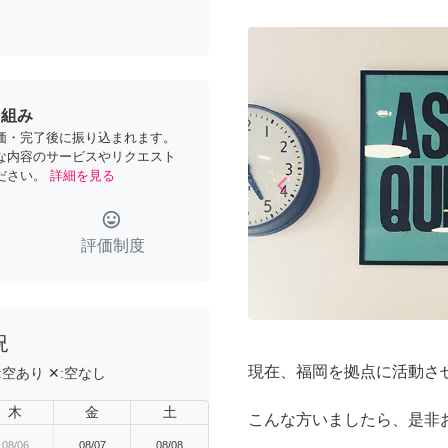
り組み
価・完了後に振り込まれます。
な内容のサービスやリクエスト
ださい。
詳細を見る
arrow_back_ios
Previous
tag_faces
評価制度
況
現在、福岡を拠点に活動させ
:
空あり
✕:
空なし
木
金
土
こんな方いましたら、是非お
08/06
08/07
08/08