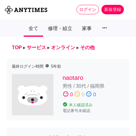
ログイン
新規登録
more_horiz
全て
修理・組立
家事
TOP
▸
サービス
▸
オンライン
▸
その他
fiber_manual_record
最終ログイン時間
5年前
naotaro
男性
/
30代
/
福岡県
sentiment_satisfied
sentiment_neutral
sentiment_dissatisfied
0
0
0
check_circle
本人確認済み
電話番号未確認