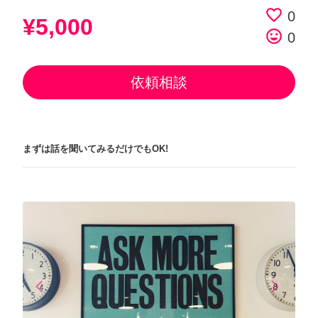
favorite_border
0
¥5,000
tag_faces
0
依頼相談
まずは話を聞いてみるだけでもOK!
arrow_back_ios
arrow_forward_ios
Previous
Next