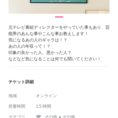
元テレビ番組ディレクターをやっていた事もあり、芸
能界のあんな事やこんな事お教えします！
気になるあの人のギャラは！？
あの人の年収って！？
印象の良かった人、悪かった人？
などなど気になることは何でも聞いてください！
チケット詳細
地域
オンライン
所要時間
1.5
時間
attachment
カテゴリ
その他
▸ その他