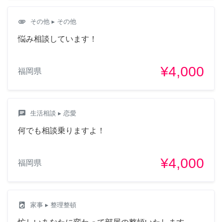
attachment
その他
▸ その他
悩み相談しています！
¥4,000
福岡県
chat
生活相談
▸ 恋愛
何でも相談乗りますよ！
¥4,000
福岡県
local_laundry_service
家事
▸ 整理整頓