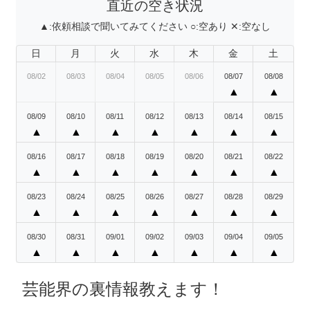
直近の空き状況
▲:
依頼相談で聞いてみてください
○:
空あり
✕:
空なし
日
月
火
水
木
金
土
08/02
08/03
08/04
08/05
08/06
08/07
08/08
▲
▲
08/09
08/10
08/11
08/12
08/13
08/14
08/15
▲
▲
▲
▲
▲
▲
▲
08/16
08/17
08/18
08/19
08/20
08/21
08/22
▲
▲
▲
▲
▲
▲
▲
08/23
08/24
08/25
08/26
08/27
08/28
08/29
▲
▲
▲
▲
▲
▲
▲
08/30
08/31
09/01
09/02
09/03
09/04
09/05
▲
▲
▲
▲
▲
▲
▲
芸能界の裏情報教えます！