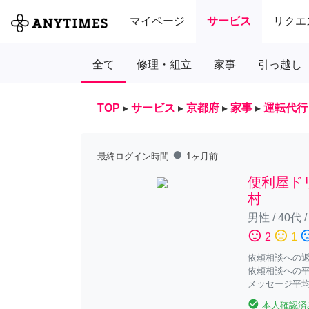
マイページ
サービス
リクエ
全て
修理・組立
家事
引っ越し
TOP
▸
サービス
▸
京都府
▸
家事
▸
運転代行
fiber_manual_record
最終ログイン時間
1ヶ月前
便利屋ド
村
男性
/
40代
sentiment_satisfied
sentiment_neutral
sentiment_diss
2
1
依頼相談への返答
依頼相談への平
メッセージ平均
check_circle
本人確認済