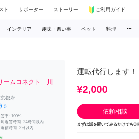
スト
サポーター
ストーリー
ご利用ガイド
more_horiz
インテリア
趣味・習い事
ペット
料理
運転代行します！
リームコネクト 川
¥2,000
/
京都府
atisfied
0
依頼相談
率: 100%
均返答時間: 24時間以内
まずは話を聞いてみるだけでもOK
返信時間: 2日以内
み