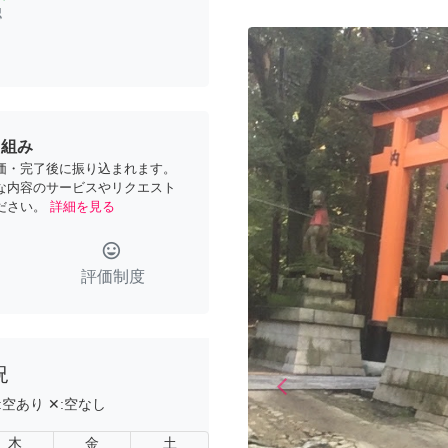
認
り組み
価・完了後に振り込まれます。
な内容のサービスやリクエスト
ださい。
詳細を見る
tag_faces
評価制度
況
arrow_back_ios
Previous
:
空あり
✕:
空なし
木
金
土