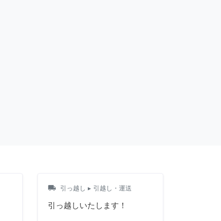
local_shipping
引っ越し
▸ 引越し・運送
！
引っ越しいたします！