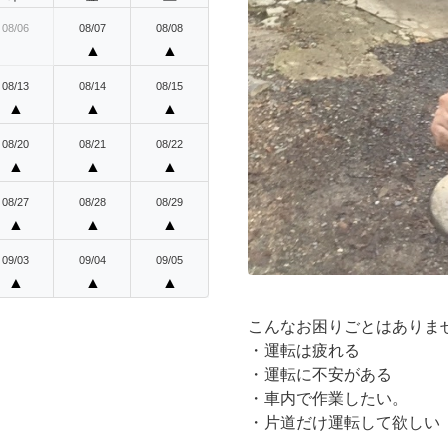
08/06
08/07
08/08
▲
▲
08/13
08/14
08/15
▲
▲
▲
08/20
08/21
08/22
▲
▲
▲
08/27
08/28
08/29
▲
▲
▲
09/03
09/04
09/05
▲
▲
▲
こんなお困りごとはありま
・運転は疲れる
・運転に不安がある
・車内で作業したい。
・片道だけ運転して欲しい