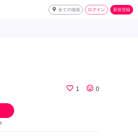
place
全ての地域
ログイン
新規登録
favorite_border
tag_faces
1
0
!