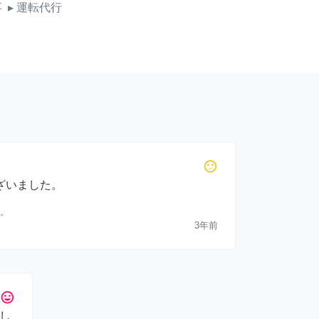
事
▸ 運転代行
sentiment_neutral
ざいました。
。
3年前
tag_faces
し