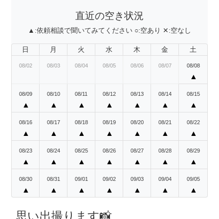
直近の空き状況
▲:
依頼相談で聞いてみてください
○:
空あり
✕:
空なし
日
月
火
水
木
金
土
08/02
08/03
08/04
08/05
08/06
08/07
08/08
▲
08/09
08/10
08/11
08/12
08/13
08/14
08/15
▲
▲
▲
▲
▲
▲
▲
08/16
08/17
08/18
08/19
08/20
08/21
08/22
▲
▲
▲
▲
▲
▲
▲
08/23
08/24
08/25
08/26
08/27
08/28
08/29
▲
▲
▲
▲
▲
▲
▲
08/30
08/31
09/01
09/02
09/03
09/04
09/05
▲
▲
▲
▲
▲
▲
▲
思い出撮ります📸