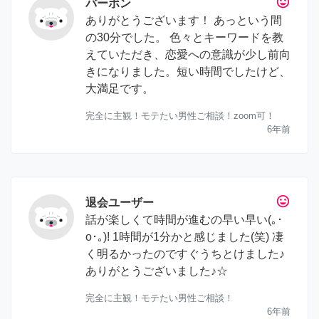
tag_faces
バーボン
ありがとうございます！ あっという間
の30分でした。 色々とキーワードを教
えていただき、恋愛への意識が少し前向
きになりました。短い時間でしたけど、
大満足です。
完全に主観！モテたい男性ご相談！zoom可！
6年前
tag_faces
退会ユーザー
話が楽しくて時間が進むの早い早い(｡･
о･｡)! 1時間が1分かと感じました(笑) 凄
く明るかったのですぐうちとけました♪
ありがとうございました♪☆
完全に主観！モテたい男性ご相談！
6年前