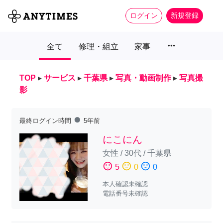
ログイン
新規登録
more_horiz
全て
修理・組立
家事
TOP
▸
サービス
▸
千葉県
▸
写真・動画制作
▸
写真撮
影
fiber_manual_record
最終ログイン時間
5年前
にこにん
女性
/
30代
/
千葉県
sentiment_satisfied
sentiment_neutral
sentiment_dissatisfied
5
0
0
本人確認未確認
電話番号未確認