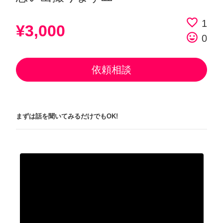
favorite_border
1
¥3,000
tag_faces
0
依頼相談
まずは話を聞いてみるだけでもOK!