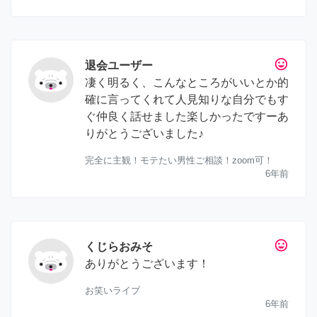
tag_faces
退会ユーザー
凄く明るく、こんなところがいいとか的
確に言ってくれて人見知りな自分でもす
ぐ仲良く話せました楽しかったですーあ
りがとうございました♪
完全に主観！モテたい男性ご相談！zoom可！
6年前
tag_faces
くじらおみそ
ありがとうございます！
お笑いライブ
6年前