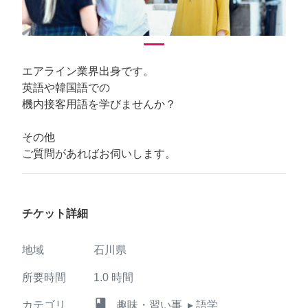
エアライン業界出身です。
英語や韓国語での
機内接客用語を学びませんか？
その他
ご質問があればお伺いします。
チケット詳細
地域
石川県
所要時間
1.0
時間
class
カテゴリ
趣味・習い事
▸ 語学