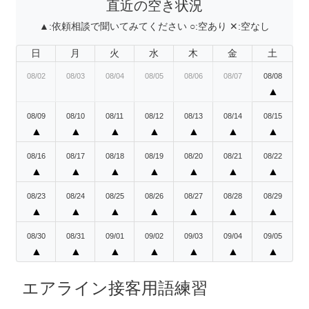
直近の空き状況
▲:
依頼相談で聞いてみてください
○:
空あり
✕:
空なし
日
月
火
水
木
金
土
08/02
08/03
08/04
08/05
08/06
08/07
08/08
▲
08/09
08/10
08/11
08/12
08/13
08/14
08/15
▲
▲
▲
▲
▲
▲
▲
08/16
08/17
08/18
08/19
08/20
08/21
08/22
▲
▲
▲
▲
▲
▲
▲
08/23
08/24
08/25
08/26
08/27
08/28
08/29
▲
▲
▲
▲
▲
▲
▲
08/30
08/31
09/01
09/02
09/03
09/04
09/05
▲
▲
▲
▲
▲
▲
▲
エアライン接客用語練習