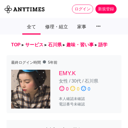
ログイン
新規登録
more_horiz
全て
修理・組立
家事
TOP
▸
サービス
▸
石川県
▸
趣味・習い事
▸
語学
fiber_manual_record
最終ログイン時間
5年前
EMY.K
女性
/
30代
/
石川県
sentiment_satisfied
sentiment_neutral
sentiment_dissatisfied
0
0
0
本人確認未確認
電話番号未確認