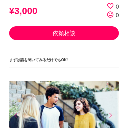
favorite_border
0
¥3,000
tag_faces
0
依頼相談
まずは話を聞いてみるだけでもOK!
arrow_back_ios
arrow_forward_ios
Previous
Next