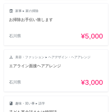
local_laundry_service
家事
▸ 家の掃除
お掃除お手伝い致します
¥5,000
石川県
checkroom
美容・ファッション
▸ ヘアデザイン・ヘアアレンジ
エアライン面接ヘアアレンジ
¥3,000
石川県
class
趣味・習い事
▸ 語学