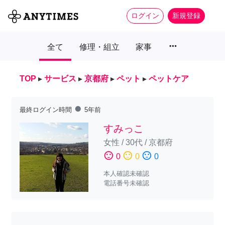
ログイン
新規登録
more_horiz
全て
修理・組立
家事
TOP
▸
サービス
▸
京都府
▸
ペット
▸
ペットケア
fiber_manual_record
最終ログイン時間
5年前
すみっこ
女性
/
30代
/
京都府
sentiment_satisfied
sentiment_neutral
sentiment_dissatisfied
0
0
0
本人確認未確認
電話番号未確認