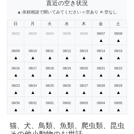
直近の空き状況
▲:
依頼相談で聞いてみてください
○:
空あり
✕:
空なし
日
月
火
水
木
金
土
08/02
08/03
08/04
08/05
08/06
08/07
08/08
▲
▲
08/09
08/10
08/11
08/12
08/13
08/14
08/15
▲
▲
▲
▲
▲
▲
▲
08/16
08/17
08/18
08/19
08/20
08/21
08/22
▲
▲
▲
▲
▲
▲
▲
08/23
08/24
08/25
08/26
08/27
08/28
08/29
▲
▲
▲
▲
▲
▲
▲
08/30
08/31
09/01
09/02
09/03
09/04
09/05
▲
▲
▲
▲
▲
▲
▲
猫、犬、鳥類、魚類、爬虫類、昆虫
その他小動物のお世話