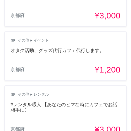
¥3,000
京都府
attachment
その他
▸ イベント
オタク活動、グッズ代行カフェ代行します。
¥1,200
京都府
attachment
その他
▸ レンタル
#レンタル暇人 【あなたのヒマな時にカフェでお話
相手に】
¥3,000
京都府