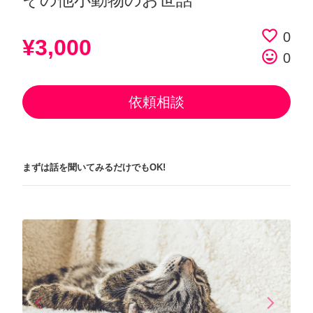
favorite_border
0
¥3,000
tag_faces
0
依頼相談
まずは話を聞いてみるだけでもOK!
arrow_back_ios
arrow_forward_ios
Previous
Next