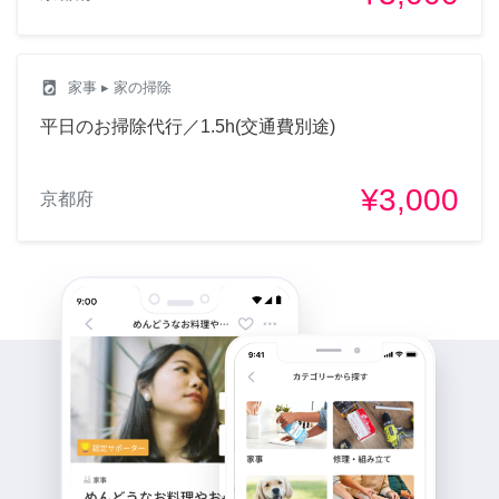
local_laundry_service
家事
▸ 家の掃除
平日のお掃除代行／1.5h(交通費別途)
¥3,000
京都府