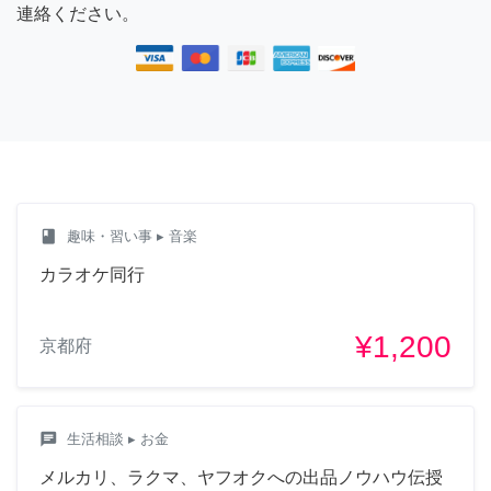
連絡ください。
class
趣味・習い事
▸ 音楽
カラオケ同行
¥1,200
京都府
chat
生活相談
▸ お金
メルカリ、ラクマ、ヤフオクへの出品ノウハウ伝授