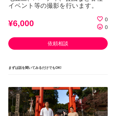
イベント等の撮影を行います。
favorite_border
0
¥6,000
tag_faces
0
依頼相談
まずは話を聞いてみるだけでもOK!