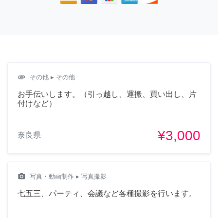
attachment
その他
▸ その他
お手伝いします。（引っ越し、運搬、買い出し、片
付けなど）
¥3,000
奈良県
camera_alt
写真・動画制作
▸ 写真撮影
七五三、パーティ、会議など各種撮影を行います。