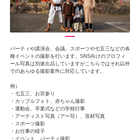
arrow_back_ios
arrow_forward_ios
Previous
Next
パーティや講演会、会議、スポーツや七五三などの各
種イベントの撮影を行います。SNS向けのプロフィ
ール写真は別途出品していますがこちらではそれ以外
でのあらゆる撮影案件に対応しています。
例）
・七五三、お宮参り
・カップルフォト、赤ちゃん撮影
・運動会、卒業式などの学校行事
・アーティスト写真（アー写）、宣材写真
・スポーツ撮影
・お仕事の様子
・イベント、パーティ撮影