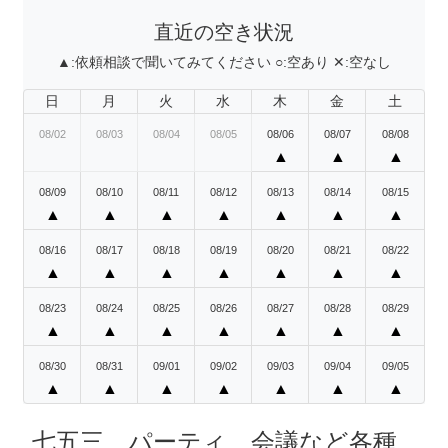
直近の空き状況
▲:
依頼相談で聞いてみてください
○:
空あり
✕:
空なし
日
月
火
水
木
金
土
08/02
08/03
08/04
08/05
08/06
08/07
08/08
▲
▲
▲
08/09
08/10
08/11
08/12
08/13
08/14
08/15
▲
▲
▲
▲
▲
▲
▲
08/16
08/17
08/18
08/19
08/20
08/21
08/22
▲
▲
▲
▲
▲
▲
▲
08/23
08/24
08/25
08/26
08/27
08/28
08/29
▲
▲
▲
▲
▲
▲
▲
08/30
08/31
09/01
09/02
09/03
09/04
09/05
▲
▲
▲
▲
▲
▲
▲
七五三、パーティ、会議など各種