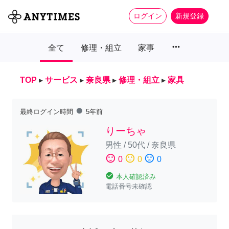
ログイン
新規登録
more_horiz
全て
修理・組立
家事
TOP
▸
サービス
▸
奈良県
▸
修理・組立
▸
家具
fiber_manual_record
最終ログイン時間
5年前
りーちゃ
男性
/
50代
/
奈良県
sentiment_satisfied
sentiment_neutral
sentiment_dissatisfied
0
0
0
check_circle
本人確認済み
電話番号未確認