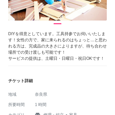
DIYを得意としています。工具持参でお伺いいたしま
す！女性の方で、家に来られるのはちょっと…と思わ
れる方は、完成品の大きさによりますが、待ち合わせ
場所での受け渡しも可能です！
サービスの提供は、土曜日・日曜日・祝日OKです！
チケット詳細
地域
奈良県
所要時間
1
時間
weekend
カテゴリ
修理・組立
▸ 家具