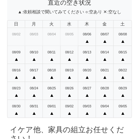
直近の空き状況
▲:
依頼相談で聞いてみてください
○:
空あり
✕:
空なし
日
月
火
水
木
金
土
08/02
08/03
08/04
08/05
08/06
08/07
08/08
▲
▲
▲
08/09
08/10
08/11
08/12
08/13
08/14
08/15
▲
▲
▲
▲
▲
▲
▲
08/16
08/17
08/18
08/19
08/20
08/21
08/22
▲
▲
▲
▲
▲
▲
▲
08/23
08/24
08/25
08/26
08/27
08/28
08/29
▲
▲
▲
▲
▲
▲
▲
08/30
08/31
09/01
09/02
09/03
09/04
09/05
▲
▲
▲
▲
▲
▲
▲
イケア他、家具の組立お任せくだ
さい！