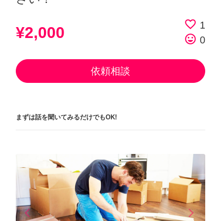
favorite_border
1
¥2,000
tag_faces
0
依頼相談
まずは話を聞いてみるだけでもOK!
arrow_back_ios
arrow_forward_ios
Previous
Next