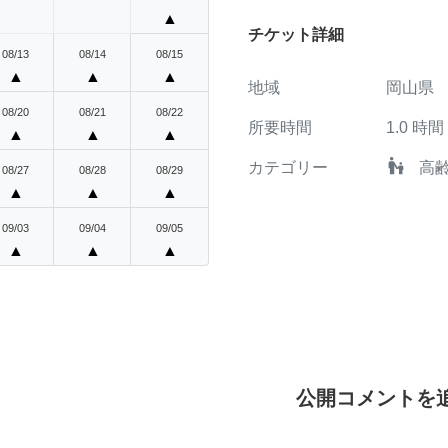
▲
チケット詳細
08/13
08/14
08/15
▲
▲
▲
地域
岡山県
08/20
08/21
08/22
所要時間
1.0
時間
▲
▲
▲
escalator_warning
カテゴリー
高
08/27
08/28
08/29
▲
▲
▲
09/03
09/04
09/05
▲
▲
▲
公開コメントを