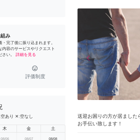
り組み
価・完了後に振り込まれます。
な内容のサービスやリクエスト
ださい。
詳細を見る
arrow_back_ios
Previous
tag_faces
評価制度
況
送迎お困りの方が居ました
:
空あり
✕:
空なし
お手伝い致します！
木
金
土
08/06
08/07
08/08