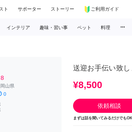
スト
サポーター
ストーリー
ご利用ガイド
more_horiz
インテリア
趣味・習い事
ペット
料理
送迎お手伝い致し
8
¥8,500
/
岡山県
atisfied
0
認
依頼相談
認
まずは話を聞いてみるだけでもOK