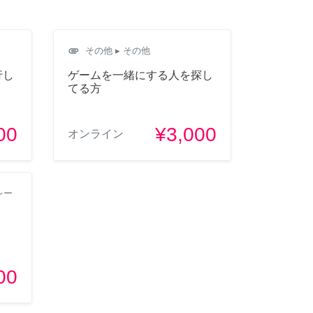
attachment
その他
▸ その他
行し
ゲームを一緒にする人を探し
てる方
00
¥3,000
オンライン
レー
00