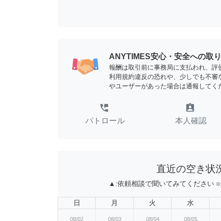
ANYTIMES安心・安全への取
報酬は取引前に事務局に支払われ、評
利用規約違反の恐れや、少しでも不審
やユーザーがあった場合は通報してく
perm_phone_msg
assignment_ind
パトロール
本人確認
直近の空き状
▲:
依頼相談で聞いてみてください
○
日
月
火
水
08/02
08/03
08/04
08/05