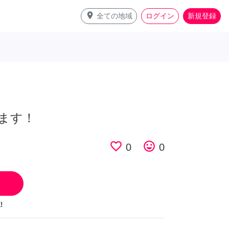
place
全ての地域
ログイン
新規登録
ます！
favorite_border
tag_faces
0
0
!