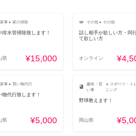
attachment
家事
▸ 家の掃除
その他
▸ その他
や排水管掃除致します！
話し相手が欲しい方・同
て欲しい方
¥15,000
¥4,5
山県
オンライン
家事
▸ 買い物代行
趣味・習
▸ スポーツ・ト
class
い事
ニング
い物代行致します！
野球教えます！
¥5,000
¥5,0
山県
岡山県