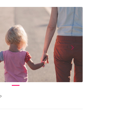
arrow_forward_ios
Next
ら