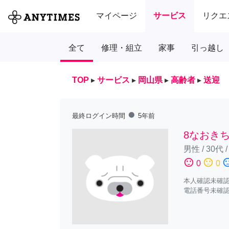
マイページ
サービス
リクエ
全て
修理・組立
家事
引っ越し
TOP
▸
サービス
▸
岡山県
▸
高齢者
▸
送迎
fiber_manual_record
最終ログイン時間
5年前
8なおきち
男性
/
30代
sentiment_satisfied
sentiment_neutral
sentiment_diss
0
0
本人確認未確
電話番号未確