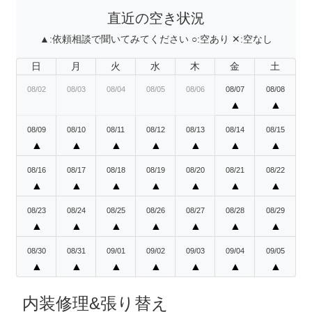
直近の空き状況
▲:
依頼相談で聞いてみてください
○:
空あり
✕:
空なし
日
月
火
水
木
金
土
08/02
08/03
08/04
08/05
08/06
08/07
08/08
▲
▲
08/09
08/10
08/11
08/12
08/13
08/14
08/15
▲
▲
▲
▲
▲
▲
▲
08/16
08/17
08/18
08/19
08/20
08/21
08/22
▲
▲
▲
▲
▲
▲
▲
08/23
08/24
08/25
08/26
08/27
08/28
08/29
▲
▲
▲
▲
▲
▲
▲
08/30
08/31
09/01
09/02
09/03
09/04
09/05
▲
▲
▲
▲
▲
▲
▲
内装修理&張り替え