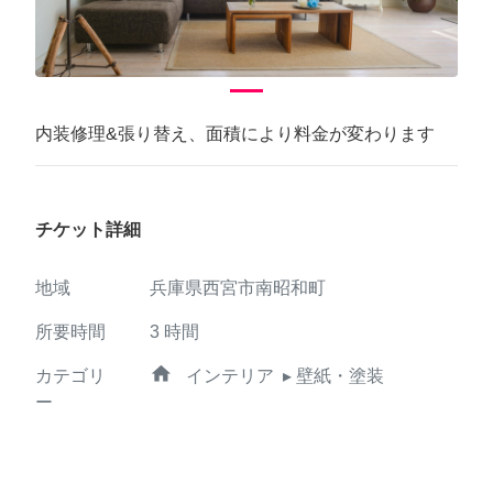
内装修理&張り替え、面積により料金が変わります
チケット詳細
地域
兵庫県西宮市南昭和町
所要時間
3
時間
home
カテゴリ
インテリア
▸ 壁紙・塗装
ー