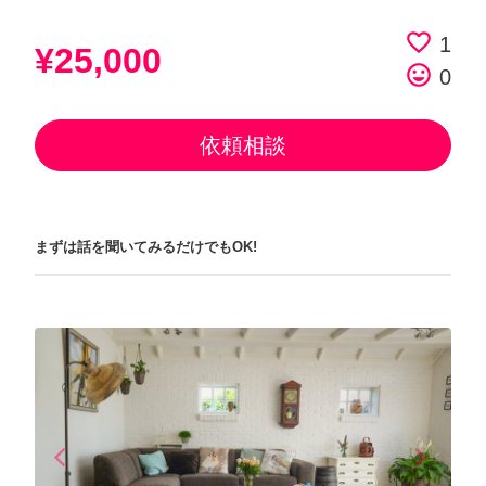
favorite_border
1
¥25,000
tag_faces
0
依頼相談
まずは話を聞いてみるだけでもOK!
arrow_back_ios
arrow_forward_ios
Previous
Next