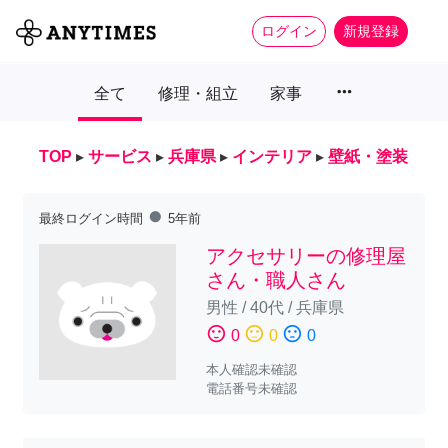
ログイン
新規登録
more_horiz
全て
修理・組立
家事
TOP
▸
サービス
▸
兵庫県
▸
インテリア
▸
壁紙・塗装
fiber_manual_record
最終ログイン時間
5年前
アクセサリーの修理屋
さん・職人さん
男性
/
40代
/
兵庫県
sentiment_satisfied
sentiment_neutral
sentiment_dissatisfied
0
0
0
本人確認未確認
電話番号未確認