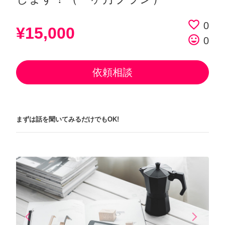
favorite_border
0
¥15,000
tag_faces
0
依頼相談
まずは話を聞いてみるだけでもOK!
arrow_back_ios
arrow_forward_ios
Previous
Next