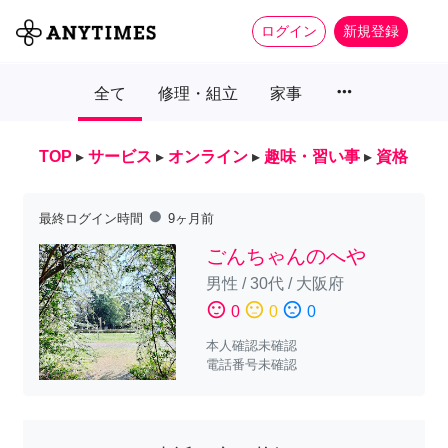
ログイン
新規登録
more_horiz
全て
修理・組立
家事
TOP
▸
サービス
▸
オンライン
▸
趣味・習い事
▸
資格
fiber_manual_record
最終ログイン時間
9ヶ月前
ごんちゃんのへや
男性
/
30代
/
大阪府
sentiment_satisfied
sentiment_neutral
sentiment_dissatisfied
0
0
0
本人確認未確認
電話番号未確認