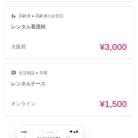
escalator_warning
高齢者
▸ 高齢者のお世話
レンタル看護師
¥3,000
大阪府
chat
生活相談
▸ 学業
レンタルナース
¥1,500
オンライン