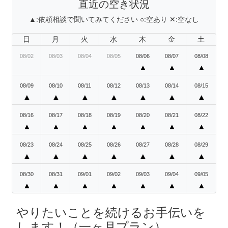
直近の空き状況
▲:
依頼相談で聞いてみてください
○:
空あり
✕:
空なし
日
月
火
水
木
金
土
08/02
08/03
08/04
08/05
08/06
08/07
08/08
▲
▲
▲
08/09
08/10
08/11
08/12
08/13
08/14
08/15
▲
▲
▲
▲
▲
▲
▲
08/16
08/17
08/18
08/19
08/20
08/21
08/22
▲
▲
▲
▲
▲
▲
▲
08/23
08/24
08/25
08/26
08/27
08/28
08/29
▲
▲
▲
▲
▲
▲
▲
08/30
08/31
09/01
09/02
09/03
09/04
09/05
▲
▲
▲
▲
▲
▲
▲
やりたいことを続けるお手伝いを
します！（一ヶ月プラン）