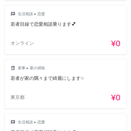
chat
生活相談
▸ 恋愛
若者目線で恋愛相談乗ります💕
¥0
オンライン
local_laundry_service
家事
▸ 家の掃除
若者が家の隅々まで綺麗にします✨
¥0
東京都
chat
生活相談
▸ 恋愛