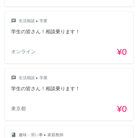
chat
生活相談
▸ 学業
学生の皆さん！相談乗ります！
¥0
オンライン
chat
生活相談
▸ 学業
学生の皆さん！相談乗ります！
¥0
東京都
class
趣味・習い事
▸ 家庭教師