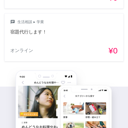
chat
生活相談
▸ 学業
宿題代行します！
¥0
オンライン