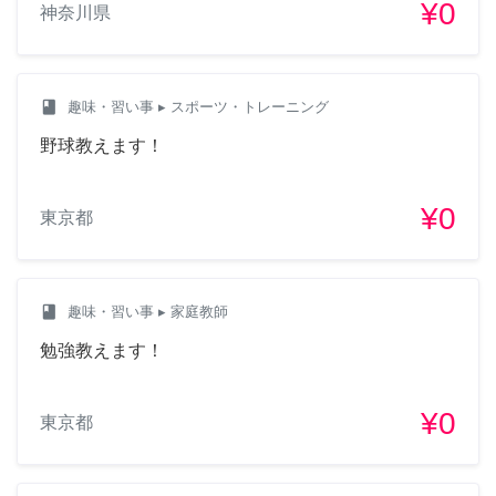
¥0
神奈川県
class
趣味・習い事
▸ スポーツ・トレーニング
野球教えます！
¥0
東京都
class
趣味・習い事
▸ 家庭教師
勉強教えます！
¥0
東京都