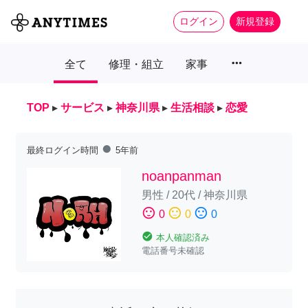
ログイン
新規登録
more_horiz
全て
修理・組立
家事
TOP
▸
サービス
▸
神奈川県
▸
生活相談
▸
恋愛
fiber_manual_record
最終ログイン時間
5年前
noanpanman
男性
/
20代
/
神奈川県
sentiment_satisfied
sentiment_neutral
sentiment_dissatisfied
0
0
0
check_circle
本人確認済み
電話番号未確認