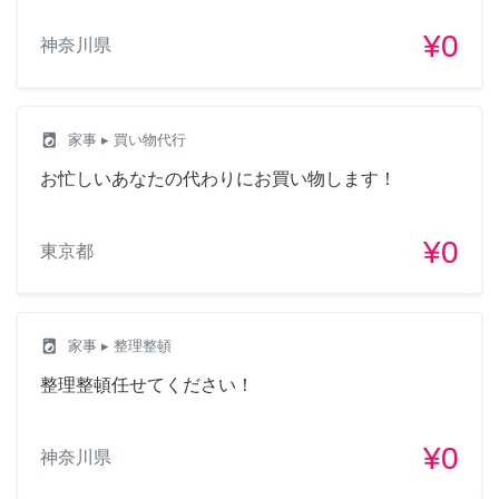
¥0
神奈川県
local_laundry_service
家事
▸ 買い物代行
お忙しいあなたの代わりにお買い物します！
¥0
東京都
local_laundry_service
家事
▸ 整理整頓
整理整頓任せてください！
¥0
神奈川県