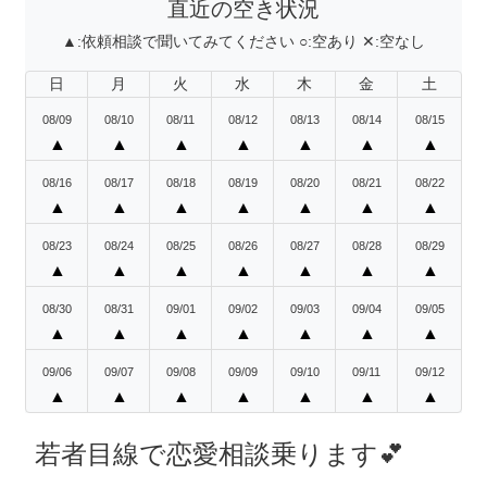
直近の空き状況
▲:
依頼相談で聞いてみてください
○:
空あり
✕:
空なし
日
月
火
水
木
金
土
08/09
08/10
08/11
08/12
08/13
08/14
08/15
▲
▲
▲
▲
▲
▲
▲
08/16
08/17
08/18
08/19
08/20
08/21
08/22
▲
▲
▲
▲
▲
▲
▲
08/23
08/24
08/25
08/26
08/27
08/28
08/29
▲
▲
▲
▲
▲
▲
▲
08/30
08/31
09/01
09/02
09/03
09/04
09/05
▲
▲
▲
▲
▲
▲
▲
09/06
09/07
09/08
09/09
09/10
09/11
09/12
▲
▲
▲
▲
▲
▲
▲
若者目線で恋愛相談乗ります💕