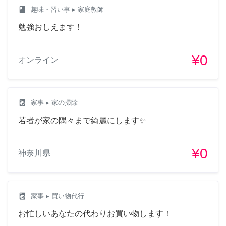
class
趣味・習い事
▸ 家庭教師
勉強おしえます！
¥0
オンライン
local_laundry_service
家事
▸ 家の掃除
若者が家の隅々まで綺麗にします✨
¥0
神奈川県
local_laundry_service
家事
▸ 買い物代行
お忙しいあなたの代わりお買い物します！