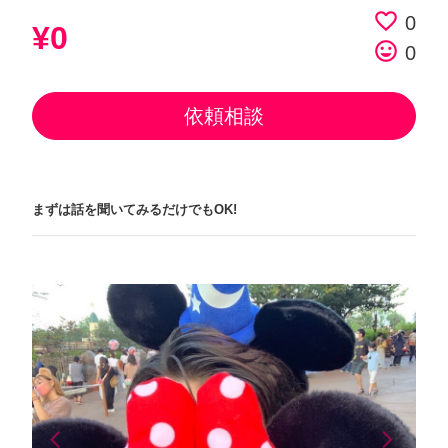
favorite_border
0
¥0
tag_faces
0
依頼相談
まずは話を聞いてみるだけでもOK!
arrow_back_ios
arrow_forward_ios