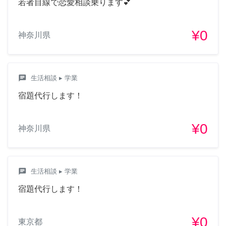
若者目線で恋愛相談乗ります💕
¥0
神奈川県
chat
生活相談
▸ 学業
宿題代行します！
¥0
神奈川県
chat
生活相談
▸ 学業
宿題代行します！
¥0
東京都