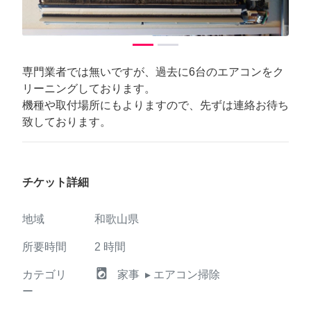
専門業者では無いですが、過去に6台のエアコンをク
リーニングしております。
機種や取付場所にもよりますので、先ずは連絡お待ち
致しております。
チケット詳細
地域
和歌山県
所要時間
2
時間
local_laundry_service
カテゴリ
家事
▸ エアコン掃除
ー