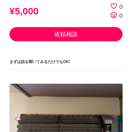
favorite_border
0
¥5,000
tag_faces
0
依頼相談
まずは話を聞いてみるだけでもOK!
arrow_back_ios
arrow_forward_ios
Previous
Next