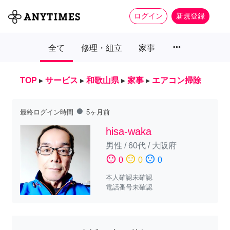
ログイン
新規登録
more_horiz
全て
修理・組立
家事
TOP
▸
サービス
▸
和歌山県
▸
家事
▸
エアコン掃除
fiber_manual_record
最終ログイン時間
5ヶ月前
hisa-waka
男性
/
60代
/
大阪府
sentiment_satisfied
sentiment_neutral
sentiment_dissatisfied
0
0
0
本人確認未確認
電話番号未確認