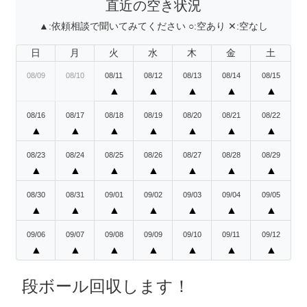
直近の空き状況
▲:
依頼相談で聞いてみてください
○:
空あり
✕:
空なし
日
月
火
水
木
金
土
08/09
08/10
08/11
08/12
08/13
08/14
08/15
▲
▲
▲
▲
▲
08/16
08/17
08/18
08/19
08/20
08/21
08/22
▲
▲
▲
▲
▲
▲
▲
08/23
08/24
08/25
08/26
08/27
08/28
08/29
▲
▲
▲
▲
▲
▲
▲
08/30
08/31
09/01
09/02
09/03
09/04
09/05
▲
▲
▲
▲
▲
▲
▲
09/06
09/07
09/08
09/09
09/10
09/11
09/12
▲
▲
▲
▲
▲
▲
▲
段ボール回収します！