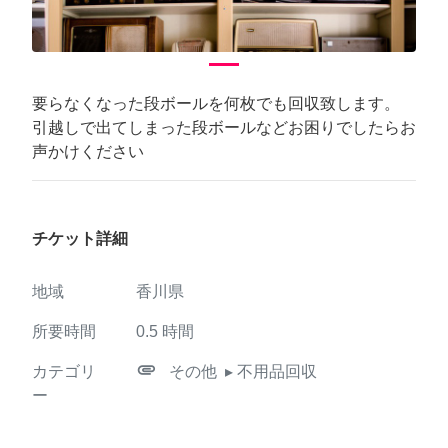
要らなくなった段ボールを何枚でも回収致します。
引越しで出てしまった段ボールなどお困りでしたらお
声かけください
チケット詳細
地域
香川県
所要時間
0.5
時間
attachment
カテゴリ
その他
▸ 不用品回収
ー