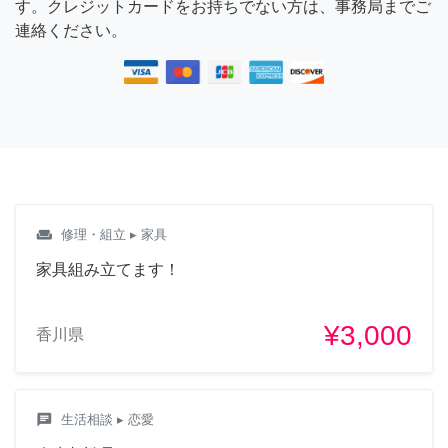
す。クレジットカードをお持ちでない方は、事務局までご
連絡ください。
weekend
修理・組立
▸ 家具
家具組み立てます！
¥3,000
香川県
chat
生活相談
▸ 恋愛