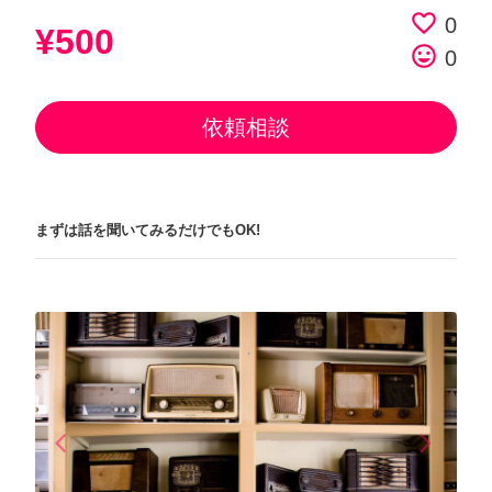
favorite_border
0
¥500
tag_faces
0
依頼相談
まずは話を聞いてみるだけでもOK!
arrow_back_ios
arrow_forward_ios
Previous
Next