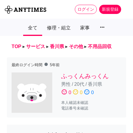
ログイン
新規登録
more_horiz
全て
修理・組立
家事
TOP
▸
サービス
▸
香川県
▸
その他
▸
不用品回収
fiber_manual_record
最終ログイン時間
5年前
ふっくんみっくん
男性
/
20代
/
香川県
sentiment_satisfied
sentiment_neutral
sentiment_dissatisfied
0
0
0
本人確認未確認
電話番号未確認