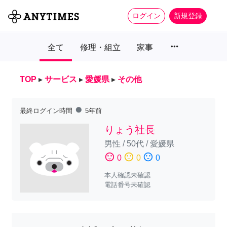
ログイン
新規登録
more_horiz
全て
修理・組立
家事
TOP
▸
サービス
▸
愛媛県
▸
その他
fiber_manual_record
最終ログイン時間
5年前
りょう社長
男性
/
50代
/
愛媛県
sentiment_satisfied
sentiment_neutral
sentiment_dissatisfied
0
0
0
本人確認未確認
電話番号未確認