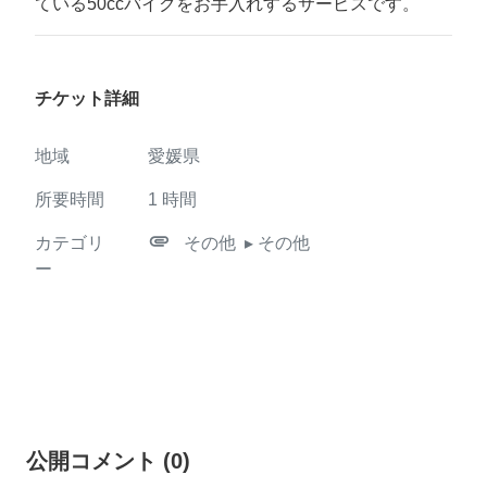
ている50ccバイクをお手入れするサービスです。
チケット詳細
地域
愛媛県
所要時間
1
時間
attachment
カテゴリ
その他
▸ その他
ー
公開コメント
(
0
)