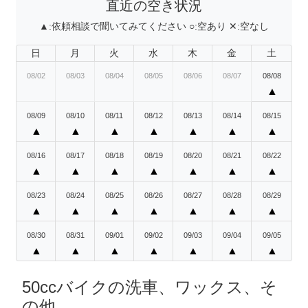
直近の空き状況
▲:
依頼相談で聞いてみてください
○:
空あり
✕:
空なし
日
月
火
水
木
金
土
08/02
08/03
08/04
08/05
08/06
08/07
08/08
▲
08/09
08/10
08/11
08/12
08/13
08/14
08/15
▲
▲
▲
▲
▲
▲
▲
08/16
08/17
08/18
08/19
08/20
08/21
08/22
▲
▲
▲
▲
▲
▲
▲
08/23
08/24
08/25
08/26
08/27
08/28
08/29
▲
▲
▲
▲
▲
▲
▲
08/30
08/31
09/01
09/02
09/03
09/04
09/05
▲
▲
▲
▲
▲
▲
▲
50ccバイクの洗車、ワックス、そ
の他