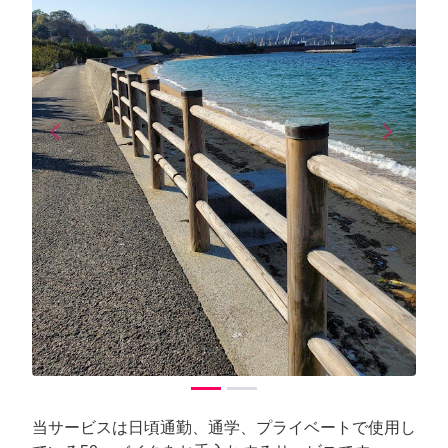
arrow_back_ios
arrow_forward_ios
Previous
Next
当サービスは日頃通勤、通学、プライベートで使用し