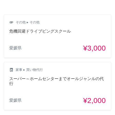
attachment
その他
▸ その他
危機回避ドライブビングスクール
¥3,000
愛媛県
local_laundry_service
家事
▸ 買い物代行
スーパー～ホームセンターまでオールジャンルの代
行
¥2,000
愛媛県