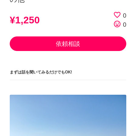
favorite_border
0
¥1,250
tag_faces
0
依頼相談
まずは話を聞いてみるだけでもOK!