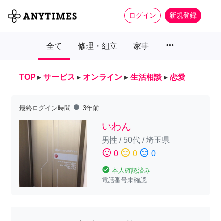
ログイン
新規登録
more_horiz
全て
修理・組立
家事
TOP
▸
サービス
▸
オンライン
▸
生活相談
▸
恋愛
fiber_manual_record
最終ログイン時間
3年前
いわん
男性
/
50代
/
埼玉県
sentiment_satisfied
sentiment_neutral
sentiment_dissatisfied
0
0
0
check_circle
本人確認済み
電話番号未確認