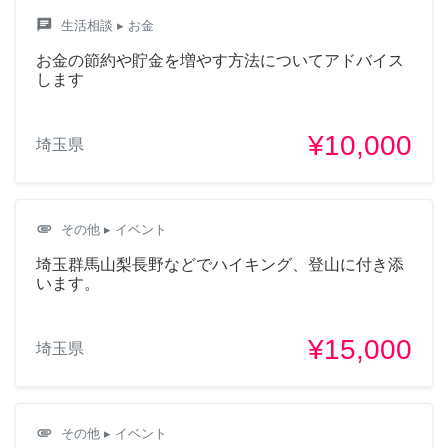
chat
生活相談
▸ お金
お金の節約や貯金を増やす方法についてアドバイス
します
¥10,000
埼玉県
attachment
その他
▸ イベント
埼玉群馬山梨長野などでハイキング、登山に付き添
います。
¥15,000
埼玉県
attachment
その他
▸ イベント