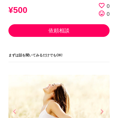
favorite_border
0
¥500
tag_faces
0
依頼相談
まずは話を聞いてみるだけでもOK!
arrow_back_ios
arrow_forward_ios
Previous
Next