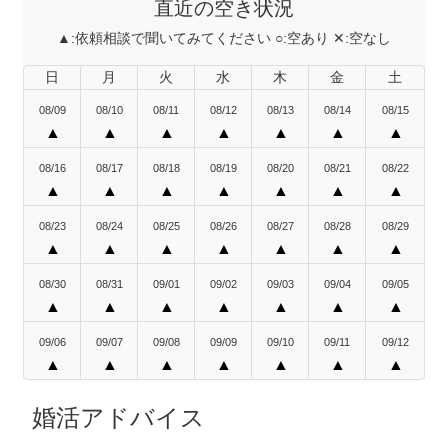
直近の空き状況
▲:
依頼相談で聞いてみてください
○:
空あり
✕:
空なし
日
月
火
水
木
金
土
08/09
08/10
08/11
08/12
08/13
08/14
08/15
▲
▲
▲
▲
▲
▲
▲
08/16
08/17
08/18
08/19
08/20
08/21
08/22
▲
▲
▲
▲
▲
▲
▲
08/23
08/24
08/25
08/26
08/27
08/28
08/29
▲
▲
▲
▲
▲
▲
▲
08/30
08/31
09/01
09/02
09/03
09/04
09/05
▲
▲
▲
▲
▲
▲
▲
09/06
09/07
09/08
09/09
09/10
09/11
09/12
▲
▲
▲
▲
▲
▲
▲
婚活アドバイス