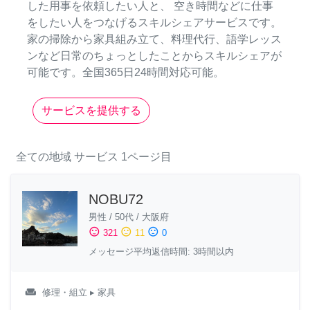
した用事を依頼したい人と、 空き時間などに仕事
をしたい人をつなげるスキルシェアサービスです。
家の掃除から家具組み立て、料理代行、語学レッス
ンなど日常のちょっとしたことからスキルシェアが
可能です。全国365日24時間対応可能。
サービスを提供する
全ての地域
サービス
1ページ目
NOBU72
男性
/
50代
/
大阪府
sentiment_satisfied
sentiment_neutral
sentiment_dissatisfied
321
11
0
メッセージ平均返信時間: 3時間以内
weekend
修理・組立
▸ 家具