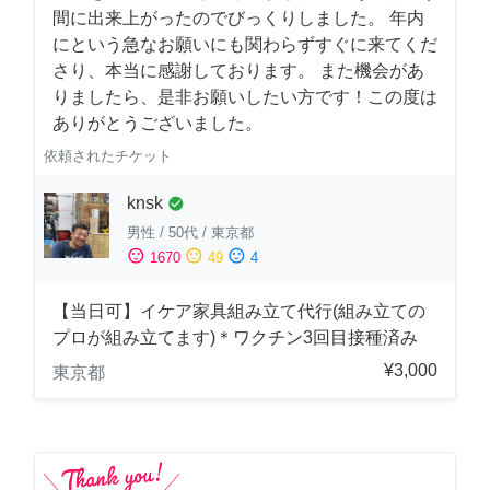
間に出来上がったのでびっくりしました。 年内
にという急なお願いにも関わらずすぐに来てくだ
さり、本当に感謝しております。 また機会があ
りましたら、是非お願いしたい方です！この度は
ありがとうございました。
依頼されたチケット
knsk
check_circle
男性
/
50代
/
東京都
sentiment_satisfied
sentiment_neutral
sentiment_dissatisfied
1670
49
4
【当日可】イケア家具組み立て代行(組み立ての
プロが組み立てます)＊ワクチン3回目接種済み
¥3,000
東京都