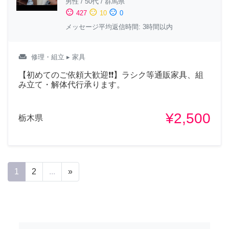
男性
/
50代
/
群馬県
sentiment_satisfied
sentiment_neutral
sentiment_dissatisfied
427
10
0
メッセージ平均返信時間: 3時間以内
weekend
修理・組立
▸ 家具
【初めてのご依頼大歓迎❗❗】ラシク等通販家具、組
み立て・解体代行承ります。
¥2,500
栃木県
1
2
...
»