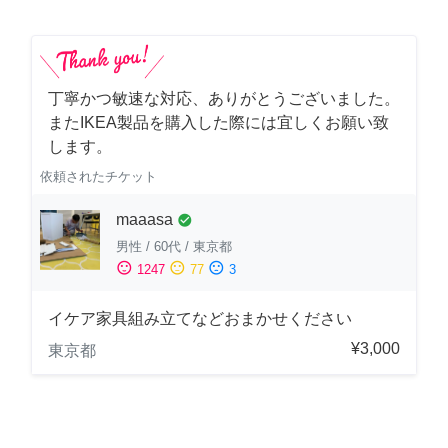
丁寧かつ敏速な対応、ありがとうございました。
またIKEA製品を購入した際には宜しくお願い致
します。
依頼されたチケット
maaasa
check_circle
男性
/
60代
/
東京都
sentiment_satisfied
sentiment_neutral
sentiment_dissatisfied
1247
77
3
イケア家具組み立てなどおまかせください
¥3,000
東京都