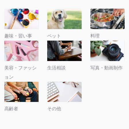
趣味・習い事
ペット
料理
美容・ファッシ
生活相談
写真・動画制作
ョン
その他
高齢者