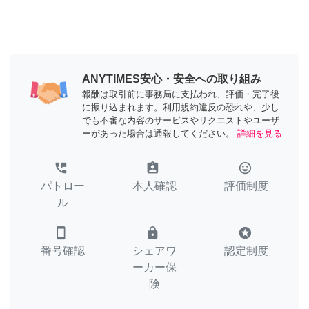
ANYTIMES安心・安全への取り組み
報酬は取引前に事務局に支払われ、評価・完了後
に振り込まれます。利用規約違反の恐れや、少し
でも不審な内容のサービスやリクエストやユーザ
ーがあった場合は通報してください。
詳細を見る
perm_phone_msg
assignment_ind
tag_faces
パトロー
本人確認
評価制度
ル
smartphone
lock
stars
番号確認
シェアワ
認定制度
ーカー保
険