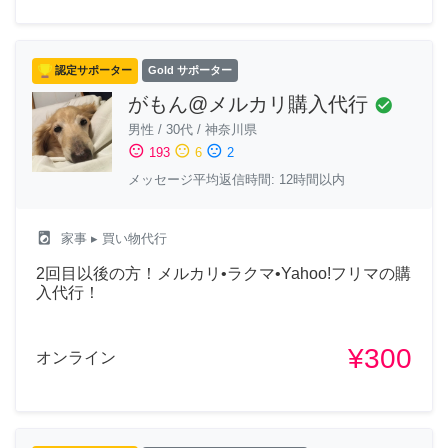
認定サポーター
Gold サポーター
がもん@メルカリ購入代行
check_circle
男性
/
30代
/
神奈川県
sentiment_satisfied
sentiment_neutral
sentiment_dissatisfied
193
6
2
メッセージ平均返信時間: 12時間以内
local_laundry_service
家事
▸ 買い物代行
2回目以後の方！メルカリ•ラクマ•Yahoo!フリマの購
入代行！
¥300
オンライン