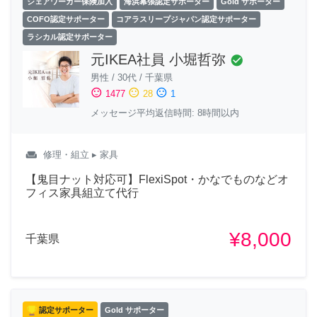
シェアワーカー保険加入
海浜幕張認定サポーター
Gold サポーター
COFO認定サポーター
コアラスリープジャパン認定サポーター
ラシカル認定サポーター
元IKEA社員 小堀哲弥
check_circle
男性
/
30代
/
千葉県
sentiment_satisfied
sentiment_neutral
sentiment_dissatisfied
1477
28
1
メッセージ平均返信時間: 8時間以内
weekend
修理・組立
▸ 家具
【鬼目ナット対応可】FlexiSpot・かなでものなどオ
フィス家具組立て代行
¥8,000
千葉県
認定サポーター
Gold サポーター