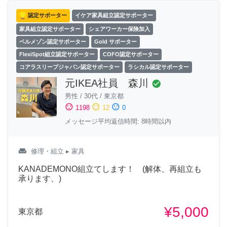
認定サポーター
イケア家具組立認定サポーター
家具組立認定サポーター
シェアワーカー保険加入
ベルメゾン認定サポーター
Gold サポーター
FlexiSpot組立認定サポーター
COFO認定サポーター
コアラスリープジャパン認定サポーター
ラシカル認定サポーター
元IKEA社員 森川
check_circle
男性
/
30代
/
東京都
sentiment_satisfied
sentiment_neutral
sentiment_dissatisfied
1198
12
0
メッセージ平均返信時間: 8時間以内
weekend
修理・組立
▸ 家具
KANADEMONO組立てします！ (解体、再組立も
承ります、)
¥5,000
東京都