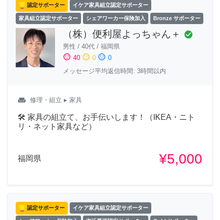
認定サポーター
イケア家具組立認定サポーター
家具組立認定サポーター
シェアワーカー保険加入
Bronze サポーター
（株）便利屋よっちゃん＋
check_circle
男性
/
40代
/
福岡県
sentiment_satisfied
sentiment_neutral
sentiment_dissatisfied
40
0
0
メッセージ平均返信時間: 3時間以内
weekend
修理・組立
▸ 家具
🛠 家具の組立て、お手伝いします！（IKEA・ニト
リ・ネット家具など）
¥5,000
福岡県
認定サポーター
イケア家具組立認定サポーター