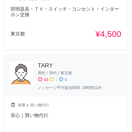
照明器具・ＴＶ・スイッチ・コンセント・インター
ホン交換
¥4,500
東京都
TARY
男性
/
30代
/
東京都
sentiment_satisfied
sentiment_neutral
sentiment_dissatisfied
43
1
0
メッセージ平均返信時間: 24時間以内
local_laundry_service
家事
▸ 買い物代行
安心｜買い物代行