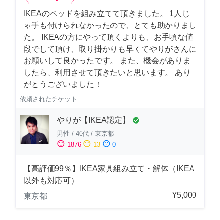
IKEAのベッドを組み立てて頂きました。 1人じ
ゃ手も付けられなかったので、とても助かりまし
た。 IKEAの方にやって頂くよりも、お手頃な値
段でして頂け、取り掛かりも早くてやりがさんに
お願いして良かったです。 また、機会がありま
したら、利用させて頂きたいと思います。 あり
がとうございました！
依頼されたチケット
やりが【IKEA認定】
check_circle
男性
/
40代
/
東京都
sentiment_satisfied
sentiment_neutral
sentiment_dissatisfied
1876
13
0
【高評価99％】IKEA家具組み立て・解体（IKEA
以外も対応可）
¥5,000
東京都