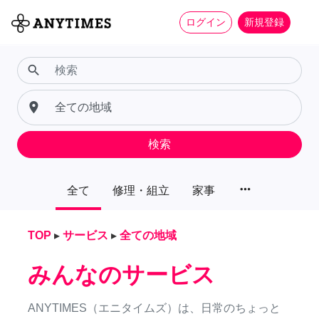
ログイン
新規登録
search
place
検索
more_horiz
全て
修理・組立
家事
TOP
▸
サービス
▸
全ての地域
みんなのサービス
ANYTIMES（エニタイムズ）は、日常のちょっと