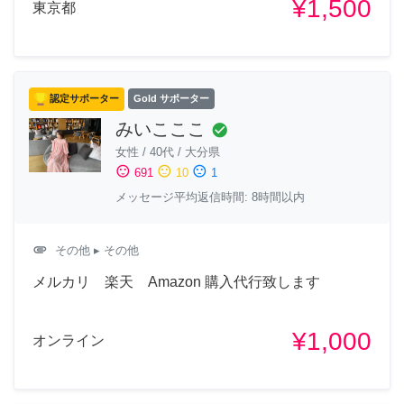
¥1,500
東京都
認定サポーター
Gold サポーター
みいこここ
check_circle
女性
/
40代
/
大分県
sentiment_satisfied
sentiment_neutral
sentiment_dissatisfied
691
10
1
メッセージ平均返信時間: 8時間以内
attachment
その他
▸ その他
メルカリ 楽天 Amazon 購入代行致します
¥1,000
オンライン