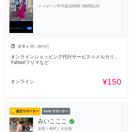
メッセージ平均返信時間: 8時間以内
local_laundry_service
家事
▸ 買い物代行
オンラインショッピング代行サービス☆メルカリ、
Yahoo!フリマなど
¥150
オンライン
認定サポーター
Gold サポーター
みいこここ
check_circle
女性
/
40代
/
大分県