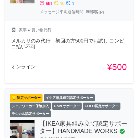
sentiment_satisfied
sentiment_neutral
sentiment_dissatisfied
691
10
1
メッセージ平均返信時間: 8時間以内
local_laundry_service
家事
▸ 買い物代行
メルカリのみ代行 初回の方500円でお試し コンビ
ニ払い不可
¥500
オンライン
認定サポーター
イケア家具組立認定サポーター
シェアワーカー保険加入
Gold サポーター
COFO認定サポーター
ラシカル認定サポーター
【IKEA家具組み立て認定サポー
ター】HANDMADE WORKS
check_circle