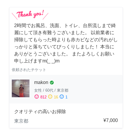
2時間でお風呂、洗面、トイレ、台所流しまで綺
麗にして頂き有難うございました。 以前業者に
掃除してもらった時よりも赤カビなどの汚れがし
っかりと落ちていてびっくりしました！ 本当に
ありがとうございました。 またよろしくお願い
申し上げますm(_ _)m
依頼されたチケット
makon
check_circle
女性
/
60代
/
東京都
sentiment_satisfied
sentiment_neutral
sentiment_dissatisfied
812
16
1
クオリティの高いお掃除
¥7,000
東京都