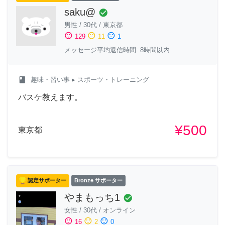
saku@
check_circle
男性
/
30代
/
東京都
sentiment_satisfied
sentiment_neutral
sentiment_dissatisfied
129
11
1
メッセージ平均返信時間: 8時間以内
class
趣味・習い事
▸ スポーツ・トレーニング
バスケ教えます。
¥500
東京都
認定サポーター
Bronze サポーター
やまもっち1
check_circle
女性
/
30代
/
オンライン
sentiment_satisfied
sentiment_neutral
sentiment_dissatisfied
16
2
0