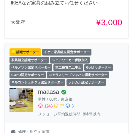
IKEAなど家具の組み立てお任せください
¥3,000
大阪府
認定サポーター
イケア家具組立認定サポーター
家具組立認定サポーター
シェアワーカー保険加入
ベルメゾン認定サポーター
第二種電気工事士
Gold サポーター
COFO認定サポーター
コアラスリープジャパン認定サポーター
ネルコンシェルジュ認定サポーター
ラシカル認定サポーター
maaasa
check_circle
男性
/
60代
/
東京都
sentiment_satisfied
sentiment_neutral
sentiment_dissatisfied
1248
77
3
メッセージ平均返信時間: 8時間以内
weekend
修理・組立
▸ 家電