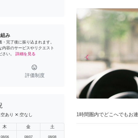
り組み
価・完了後に振り込まれます。
な内容のサービスやリクエスト
ださい。
詳細を見る
arrow_back_ios
Previous
tag_faces
評価制度
況
1時間圏内でどこへでもお
:
空あり
✕:
空なし
木
金
土
08/06
08/07
08/08