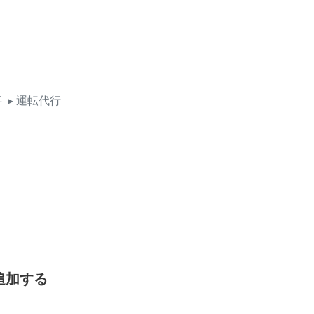
事
▸ 運転代行
追加する