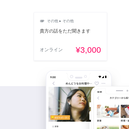
attachment
その他
▸ その他
貴方の話をただ聞きます
¥3,000
オンライン