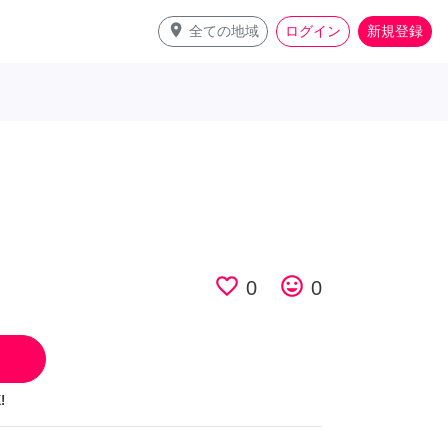
place
全ての地域
ログイン
新規登録
favorite_border
tag_faces
0
0
!