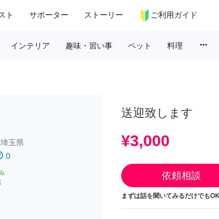
スト
サポーター
ストーリー
ご利用ガイド
more_horiz
インテリア
趣味・習い事
ペット
料理
送迎致します
¥3,000
/
埼玉県
atisfied
0
み
依頼相談
認
まずは話を聞いてみるだけでもOK