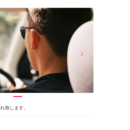
arrow_forward_ios
Next
連れ致します。