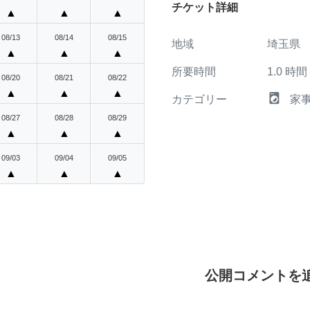
チケット詳細
▲
▲
▲
08/13
08/14
08/15
地域
埼玉県
▲
▲
▲
所要時間
1.0
時間
08/20
08/21
08/22
▲
▲
▲
local_laundry_service
カテゴリー
家
08/27
08/28
08/29
▲
▲
▲
09/03
09/04
09/05
▲
▲
▲
公開コメントを