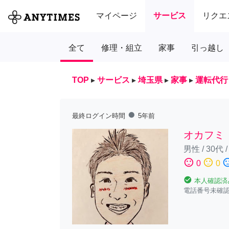
マイページ
サービス
リクエ
全て
修理・組立
家事
引っ越し
TOP
▸
サービス
▸
埼玉県
▸
家事
▸
運転代行
fiber_manual_record
最終ログイン時間
5年前
オカフミ
男性
/
30代
sentiment_satisfied
sentiment_neutral
sentiment_diss
0
0
check_circle
本人確認済
電話番号未確