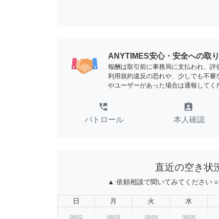
ANYTIMES安心・安全への取
報酬は取引前に事務局に支払われ、評
利用規約違反の恐れや、少しでも不審
やユーザーがあった場合は通報してく
perm_phone_msg
assignment_ind
パトロール
本人確認
直近の空き状
▲:
依頼相談で聞いてみてください
○
日
月
火
水
08/02
08/03
08/04
08/05